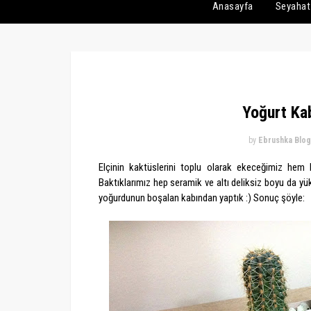
Anasayfa
Seyahat
Yoğurt Ka
by
Ebrushka Blog
Elçinin kaktüslerini toplu olarak ekeceğimiz hem 
Baktıklarımız hep seramik ve altı deliksiz boyu da y
yoğurdunun boşalan kabından yaptık :) Sonuç şöyle: