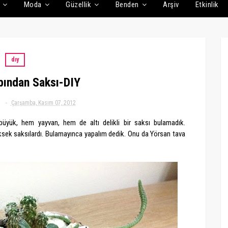
Moda
Güzellik
Benden
Arşiv
Etkinlik
dıy
bından Saksı-DIY
Çarşamba, Kasım 07, 2012
büyük, hem yayvan, hem de altı delikli bir saksı bulamadık.
üksek saksılardı. Bulamayınca yapalım dedik. Onu da Yörsan tava