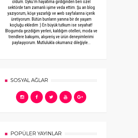
oldum. Öykü'm hayatıma girdiğinden beri özel
sektörde tam zamanlı işime veda ettim. Şu an blog
yazıyorum, köşe yazarlığı ve web sayfalarına içerik
üretiyorum. Bütün bunların yanına bir de yaşam
koçluğu ekledim :) En büyük tutkum ise seyahat!
Blogumda gezdiğim yerleri, kaldığım otelleri, moda ve
trendlere bakışımı, alışveriş ve ürün deneyimlerimi
paylaşıyorum. Mutlulukla okumanız dileğiyle...
SOSYAL AĞLAR
POPÜLER YAYINLAR