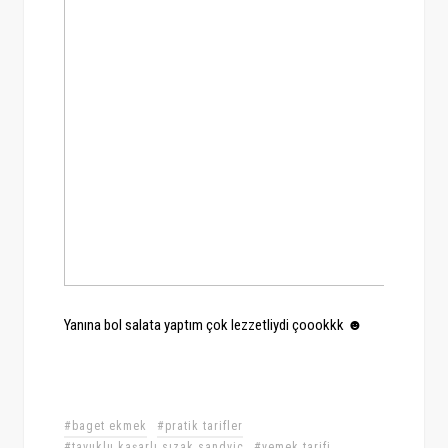
Yanına bol salata yaptım çok lezzetliydi çoookkk ☻
#baget ekmek
#pratik tarifler
#tavuklu kaşarlı sızak sandviç
#yemek tarifi