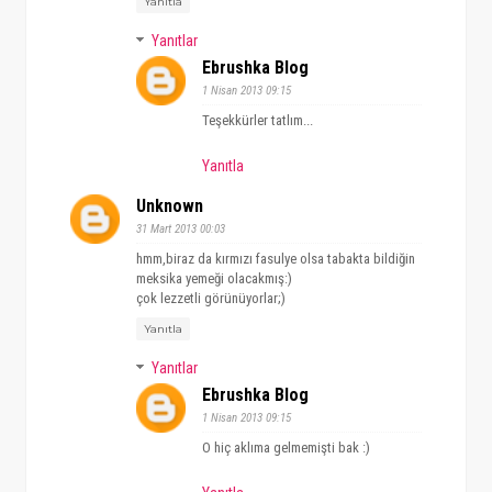
Yanıtla
Yanıtlar
Ebrushka Blog
1 Nisan 2013 09:15
Teşekkürler tatlım...
Yanıtla
Unknown
31 Mart 2013 00:03
hmm,biraz da kırmızı fasulye olsa tabakta bildiğin
meksika yemeği olacakmış:)
çok lezzetli görünüyorlar;)
Yanıtla
Yanıtlar
Ebrushka Blog
1 Nisan 2013 09:15
O hiç aklıma gelmemişti bak :)