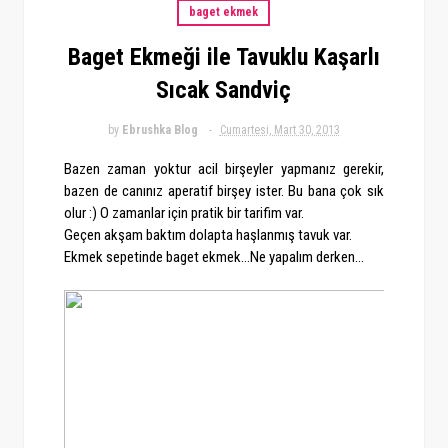
baget ekmek
Baget Ekmeği ile Tavuklu Kaşarlı
Sıcak Sandviç
by
Ebrushka Blog
Cumartesi, Mart 30, 2013
Bazen zaman yoktur acil birşeyler yapmanız gerekir,
bazen de canınız aperatif birşey ister. Bu bana çok sık
olur :) O zamanlar için pratik bir tarifim var.
Geçen akşam baktım dolapta haşlanmış tavuk var.
Ekmek sepetinde baget ekmek...Ne yapalım derken...