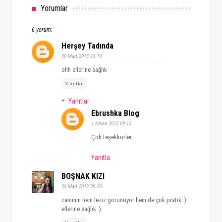
Yorumlar
6 yorum:
Herşey Tadında
30 Mart 2013 13:19
ohh ellerine sağlık
Yanıtla
Yanıtlar
Ebrushka Blog
1 Nisan 2013 09:15
Çok teşekkürler...
Yanıtla
BOŞNAK KIZI
30 Mart 2013 20:20
canımm hem leziz görünüyor hem de çok pratik :)
ellerine sağlık :)