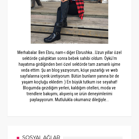
Merhabalar. Ben Ebru, nam-ı diğer Ebrushka...Uzun yıllar özel
sektörde çalıştıktan sonra bebek sahibi oldum. Öykü'm
hayatıma girdiğinden beri özel sektörde tam zamanlı işime
veda ettim. Şu an blog yazıyorum, köşe yazarlığı ve web
sayfalarına içerik üretiyorum. Bütün bunların yanına bir de
yaşam koçluğu ekledim :) En büyük tutkum ise seyahat!
Blogumda gezdiğim yerleri, kaldığım otelleri, moda ve
trendlere bakışımı, alışveriş ve ürün deneyimlerimi
paylaşıyorum. Mutlulukla okumanız dileğiyle...
SOSYAL AĞLAR