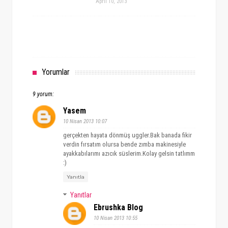
April 10, 2013
Yorumlar
9 yorum:
Yasem
10 Nisan 2013 10:07
gerçekten hayata dönmüş uggler.Bak banada fikir
verdin fırsatım olursa bende zımba makinesiyle
ayakkabılarımı azıcık süslerim.Kolay gelsin tatlımm
:)
Yanıtla
Yanıtlar
Ebrushka Blog
10 Nisan 2013 10:55