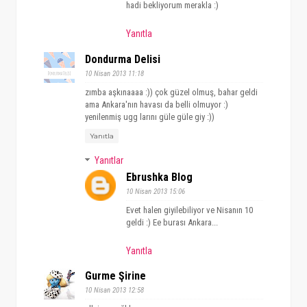
hadi bekliyorum merakla :)
Yanıtla
Dondurma Delisi
10 Nisan 2013 11:18
zımba aşkınaaaa :)) çok güzel olmuş, bahar geldi
ama Ankara'nın havası da belli olmuyor :)
yenilenmiş ugg larını güle güle giy :))
Yanıtla
Yanıtlar
Ebrushka Blog
10 Nisan 2013 15:06
Evet halen giyilebiliyor ve Nisanın 10
geldi :) Ee burası Ankara...
Yanıtla
Gurme Şirine
10 Nisan 2013 12:58