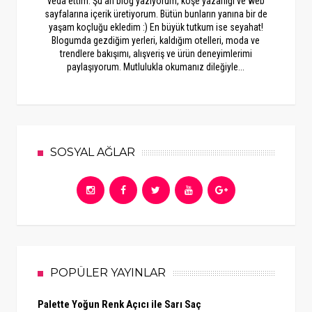
veda ettim. Şu an blog yazıyorum, köşe yazarlığı ve web
sayfalarına içerik üretiyorum. Bütün bunların yanına bir de
yaşam koçluğu ekledim :) En büyük tutkum ise seyahat!
Blogumda gezdiğim yerleri, kaldığım otelleri, moda ve
trendlere bakışımı, alışveriş ve ürün deneyimlerimi
paylaşıyorum. Mutlulukla okumanız dileğiyle...
SOSYAL AĞLAR
POPÜLER YAYINLAR
Palette Yoğun Renk Açıcı ile Sarı Saç