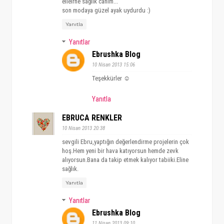
elleirne sağlık canım...
son modaya güzel ayak uydurdu :)
Yanıtla
Yanıtlar
Ebrushka Blog
10 Nisan 2013 15:06
Teşekkürler ☺
Yanıtla
EBRUCA RENKLER
10 Nisan 2013 20:38
sevgili Ebru,yaptığın değerlendirme projelerin çok
hoş.Hem yeni bir hava katıyorsun hemde zevk
alıyorsun.Bana da takip etmek kalıyor tabiiki.Eline
sağlık.
Yanıtla
Yanıtlar
Ebrushka Blog
11 Nisan 2013 09:10