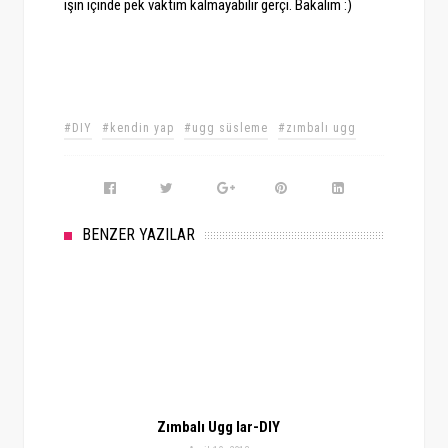
işin içinde pek vaktim kalmayabilir gerçi. Bakalım :)
#DIY
#kendin yap
#ugg süsleme
#zımbalı ugg
BENZER YAZILAR
Zımbalı Ugg lar-DIY