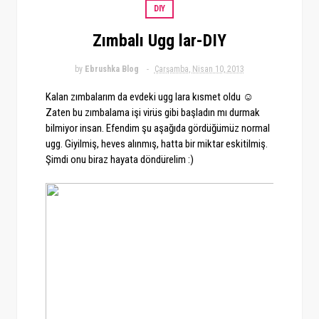
DIY
Zımbalı Ugg lar-DIY
by
Ebrushka Blog
Çarşamba, Nisan 10, 2013
Kalan zımbalarım da evdeki ugg lara kısmet oldu ☺
Zaten bu zımbalama işi virüs gibi başladın mı durmak
bilmiyor insan. Efendim şu aşağıda gördüğümüz normal
ugg. Giyilmiş, heves alınmış, hatta bir miktar eskitilmiş.
Şimdi onu biraz hayata döndürelim :)