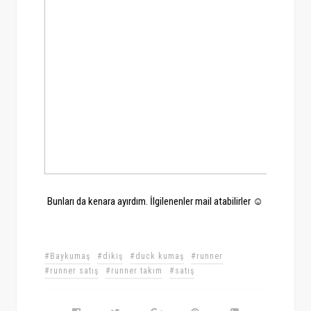
Bunları da kenara ayırdım. İlgilenenler mail atabilirler ☺
#Baykumaş
#dikiş
#duck kumaş
#runner
#runner satış
#runner takım
#satış