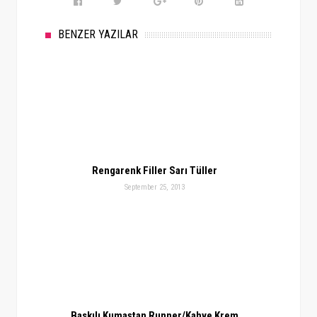
BENZER YAZILAR
Rengarenk Filler Sarı Tüller
September 25, 2013
Baskılı Kumaştan Runner/Kahve Krem