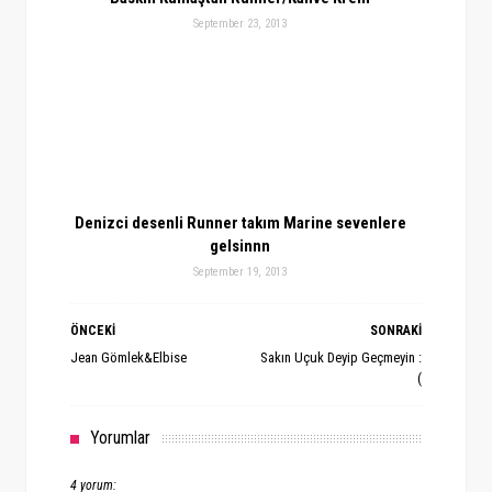
September 23, 2013
Denizci desenli Runner takım Marine sevenlere
gelsinnn
September 19, 2013
ÖNCEKİ
SONRAKİ
Jean Gömlek&Elbise
Sakın Uçuk Deyip Geçmeyin :
(
Yorumlar
4 yorum: