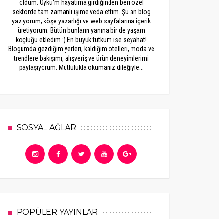
oldum. Öykü'm hayatıma girdiğinden beri özel
sektörde tam zamanlı işime veda ettim. Şu an blog
yazıyorum, köşe yazarlığı ve web sayfalarına içerik
üretiyorum. Bütün bunların yanına bir de yaşam
koçluğu ekledim :) En büyük tutkum ise seyahat!
Blogumda gezdiğim yerleri, kaldığım otelleri, moda ve
trendlere bakışımı, alışveriş ve ürün deneyimlerimi
paylaşıyorum. Mutlulukla okumanız dileğiyle...
SOSYAL AĞLAR
POPÜLER YAYINLAR