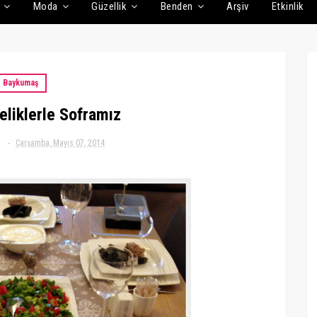
Moda
Güzellik
Benden
Arşiv
Etkinlik
Baykumaş
eliklerle Soframız
Çarşamba, Mayıs 07, 2014