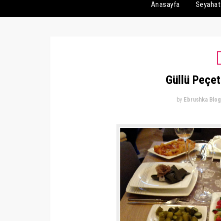
Anasayfa
Seyahat
Güllü Peçet
by
Ebrushka Blog