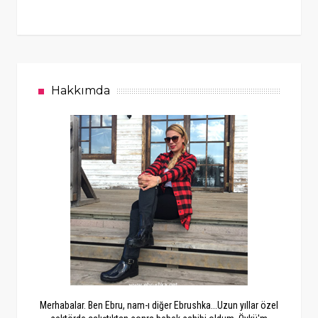
Hakkımda
Merhabalar. Ben Ebru, nam-ı diğer Ebrushka...Uzun yıllar özel