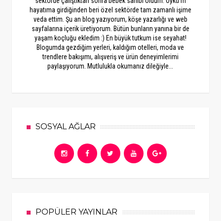
sektörde çalıştıktan sonra bebek sahibi oldum. Öykü'm
hayatıma girdiğinden beri özel sektörde tam zamanlı işime
veda ettim. Şu an blog yazıyorum, köşe yazarlığı ve web
sayfalarına içerik üretiyorum. Bütün bunların yanına bir de
yaşam koçluğu ekledim :) En büyük tutkum ise seyahat!
Blogumda gezdiğim yerleri, kaldığım otelleri, moda ve
trendlere bakışımı, alışveriş ve ürün deneyimlerimi
paylaşıyorum. Mutlulukla okumanız dileğiyle...
SOSYAL AĞLAR
POPÜLER YAYINLAR