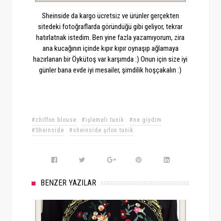
Sheinside da kargo ücretsiz ve ürünler gerçekten
sitedeki fotoğraflarda göründüğü gibi geliyor, tekrar
hatırlatnak istedim. Ben yine fazla yazamıyorum, zira
ana kucağının içinde kıpır kıpır oynaşıp ağlamaya
hazırlanan bir Öykütoş var karşımda :) Onun için size iyi
günler bana evde iyi mesailer, şimdilik hoşçakalın :)
#chiffon blouse
#işlemeli tunik
#ne giydim
#Sheinside
#sheinside şifon tunik
BENZER YAZILAR