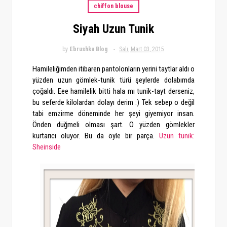
chiffon blouse
Siyah Uzun Tunik
by
Ebrushka Blog
Salı, Mart 03, 2015
Hamileliğimden itibaren pantolonların yerini taytlar aldı o
yüzden uzun gömlek-tunik türü şeylerde dolabımda
çoğaldı. Eee hamilelik bitti hala mı tunik-tayt derseniz,
bu seferde kilolardan dolayı derim :) Tek sebep o değil
tabi emzirme döneminde her şeyi giyemiyor insan.
Önden düğmeli olması şart. O yüzden gömlekler
kurtarıcı oluyor. Bu da öyle bir parça.
Uzun tunik:
Sheinside