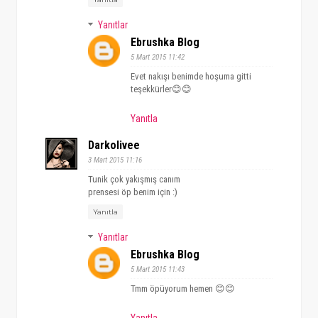
Yanıtlar
Ebrushka Blog
5 Mart 2015 11:42
Evet nakışı benimde hoşuma gitti
teşekkürler😊😊
Yanıtla
Darkolivee
3 Mart 2015 11:16
Tunik çok yakışmış canım
prensesi öp benim için :)
Yanıtla
Yanıtlar
Ebrushka Blog
5 Mart 2015 11:43
Tmm öpüyorum hemen 😊😊
Yanıtla