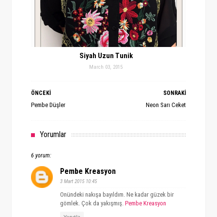
Siyah Uzun Tunik
March 03, 2015
ÖNCEKİ
SONRAKİ
Pembe Düşler
Neon Sarı Ceket
Yorumlar
6 yorum:
Pembe Kreasyon
3 Mart 2015 10:45
Onündeki nakışa bayıldım. Ne kadar güzek bir
gömlek. Çok da yakışmış.
Pembe Kreasyon
Yanıtla