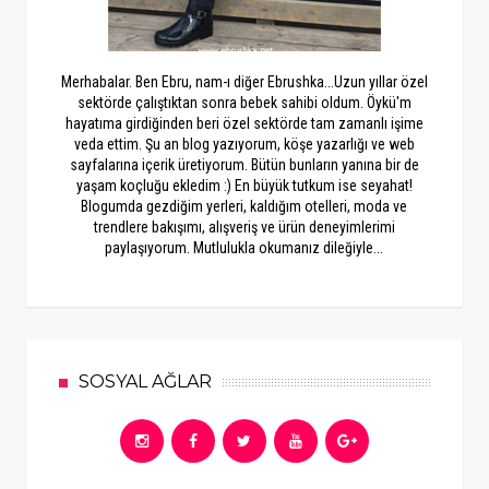
Merhabalar. Ben Ebru, nam-ı diğer Ebrushka...Uzun yıllar özel
sektörde çalıştıktan sonra bebek sahibi oldum. Öykü'm
hayatıma girdiğinden beri özel sektörde tam zamanlı işime
veda ettim. Şu an blog yazıyorum, köşe yazarlığı ve web
sayfalarına içerik üretiyorum. Bütün bunların yanına bir de
yaşam koçluğu ekledim :) En büyük tutkum ise seyahat!
Blogumda gezdiğim yerleri, kaldığım otelleri, moda ve
trendlere bakışımı, alışveriş ve ürün deneyimlerimi
paylaşıyorum. Mutlulukla okumanız dileğiyle...
SOSYAL AĞLAR