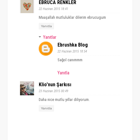
EBRUCA RENKLER
22 Haziran 2015 18:41
Maaşallah mutluluklar dilerim ebrucugum
Yanıtla
Yanıtlar
Ebrushka Blog
22 Haziran 2015 18:54
Sağol canımmm
Yanıtla
Klio'nun Şarkısı
23 Haziran 2015 00:49
Daha nice mutlu yıllar diliyorum.
Yanıtla