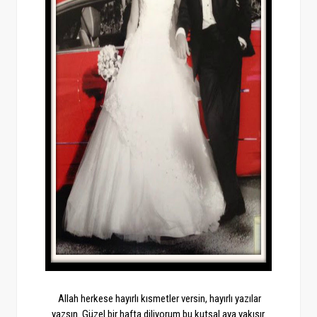
Allah herkese hayırlı kısmetler versin, hayırlı yazılar
yazsın. Güzel bir hafta diliyorum bu kutsal aya yakışır