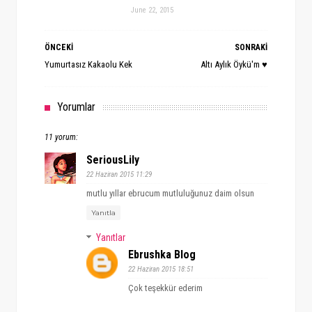
June 22, 2015
ÖNCEKİ
SONRAKİ
Yumurtasız Kakaolu Kek
Altı Aylık Öykü'm ♥
Yorumlar
11 yorum:
SeriousLily
22 Haziran 2015 11:29
mutlu yıllar ebrucum mutluluğunuz daim olsun
Yanıtla
Yanıtlar
Ebrushka Blog
22 Haziran 2015 18:51
Çok teşekkür ederim