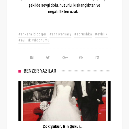
şekilde sevgi dolu, huzurlu, kıskançlıktan ve
negatiflikten uzak...
#ankara blogger
#anniversary
#ebrushka
#evlilik
#evlilik yıldönümü
BENZER YAZILAR
Çok Şükür, Bin Şükür...