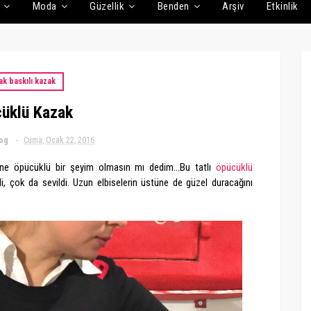
Moda
Güzellik
Benden
Arşiv
Etkinlik
k baskılı kazak
üklü Kazak
log
Cuma, Ocak 22, 2016
ane öpücüklü bir şeyim olmasın mı dedim...Bu tatlı
öpücüklü
, çok da sevildi. Uzun elbiselerin üstüne de güzel duracağını