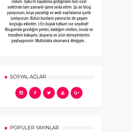
oldum. Öykü'm hayatıma girdiğinden beri özel
sektörde tam zamanlı işime veda ettim. Şu an blog
yazıyorum, köşe yazarlığı ve web sayfalarına içerik
üretiyorum. Bütün bunların yanına bir de yaşam
koçluğu ekledim :) En büyük tutkum ise seyahat!
Blogumda gezdiğim yerleri, kaldığım otelleri, moda ve
trendlere bakışımı, alışveriş ve ürün deneyimlerimi
paylaşıyorum. Mutlulukla okumanız dileğiyle...
SOSYAL AĞLAR
POPÜLER YAYINLAR