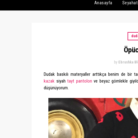
Anasayfa
Seyahat
duda
Öpüc
by
Ebrushka B
Dudak baskılı materyaller arttıkça benim de bir t
kazak
siyah
tayt pantolon
ve beyaz gömlekle giyildi
düşünüyorum.