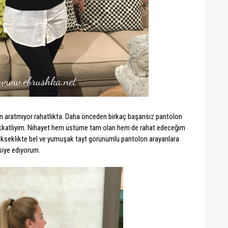
rı aratmıyor rahatlıkta. Daha önceden birkaç başarısız pantolon
ikkatliyim. Nihayet hem üstüme tam olan hem de rahat edeceğim
 yükseklikte bel ve yumuşak tayt görünümlü pantolon arayanlara
siye ediyorum.