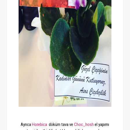
Ayrıca
Horebica
döküm tava ve
Choc_hosh
el yapımı