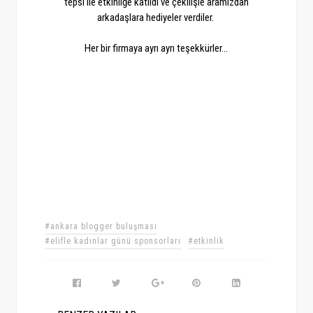
tepsi ile etkinliğe katıldı ve çekilişle aramızdan
arkadaşlara hediyeler verdiler.
Her bir firmaya ayrı ayrı teşekkürler...
#ankara blogger buluşması
#elifle kadınlar günü sponsorları
#etkinlik