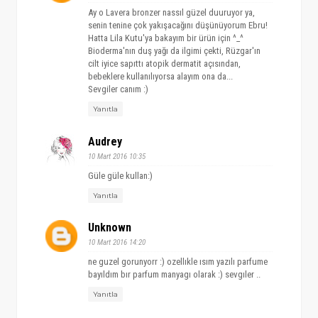
Ay o Lavera bronzer nassıl güzel duuruyor ya,
senin tenine çok yakışacağını düşünüyorum Ebru!
Hatta Lila Kutu'ya bakayım bir ürün için ^_^
Bioderma'nın duş yağı da ilgimi çekti, Rüzgar'ın
cilt iyice sapıttı atopik dermatit açısından,
bebeklere kullanılıyorsa alayım ona da...
Sevgiler canım :)
Yanıtla
Audrey
10 Mart 2016 10:35
Güle güle kullan:)
Yanıtla
Unknown
10 Mart 2016 14:20
ne guzel gorunyorr :) ozellıkle ısım yazılı parfume
bayıldım bır parfum manyagı olarak :) sevgıler ..
Yanıtla