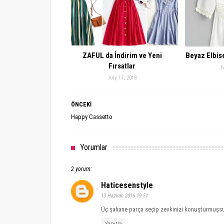
ZAFUL da İndirim ve Yeni
Beyaz Elbis
Fırsatlar
M
July 17, 2018
ÖNCEKİ
Happy Cassetto
Yorumlar
2 yorum:
Haticesenstyle
13 Haziran 2016 19:51
Üç şahane parça seçip zevkinizi konuşturmuşsu
Yanıtla