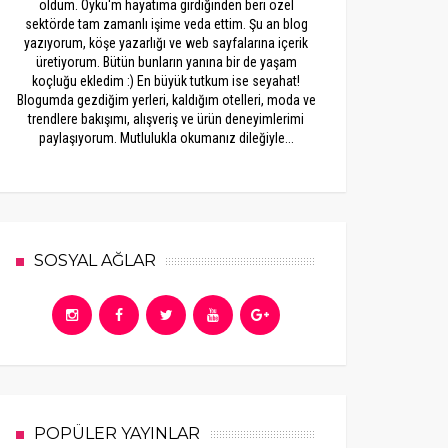
oldum. Öykü'm hayatıma girdiğinden beri özel
sektörde tam zamanlı işime veda ettim. Şu an blog
yazıyorum, köşe yazarlığı ve web sayfalarına içerik
üretiyorum. Bütün bunların yanına bir de yaşam
koçluğu ekledim :) En büyük tutkum ise seyahat!
Blogumda gezdiğim yerleri, kaldığım otelleri, moda ve
trendlere bakışımı, alışveriş ve ürün deneyimlerimi
paylaşıyorum. Mutlulukla okumanız dileğiyle...
SOSYAL AĞLAR
POPÜLER YAYINLAR