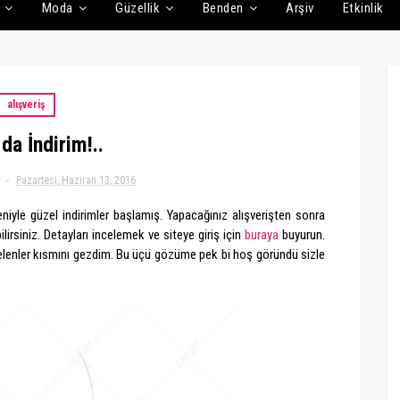
Moda
Güzellik
Benden
Arşiv
Etkinlik
alışveriş
 da İndirim!..
Pazartesi, Haziran 13, 2016
niyle güzel indirimler başlamış. Yapacağınız alışverişten sonra
lirsiniz. Detayları incelemek ve siteye giriş için
buraya
buyurun.
gelenler kısmını gezdim. Bu üçü gözüme pek bi hoş göründü sizle