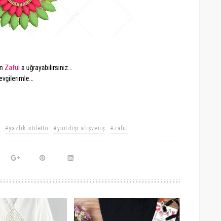
in
Zaful
a uğrayabilirsiniz...
evgilerimle...
#yazlık stiletto
#yurtdışı alışveriş
#zaful