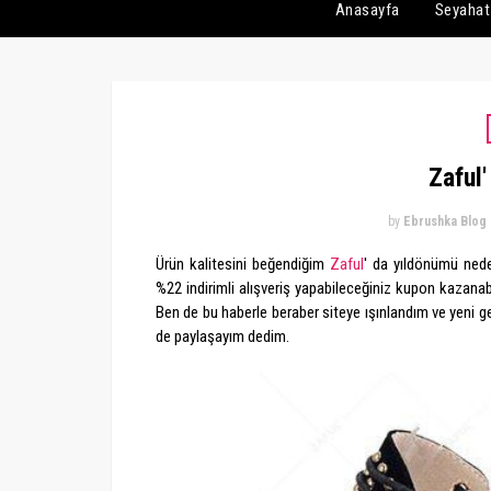
Anasayfa
Seyahat
Zaful'
by
Ebrushka Blog
Ürün kalitesini beğendiğim
Zaful
' da yıldönümü nede
%22 indirimli alışveriş yapabileceğiniz kupon kazanabi
Ben de bu haberle beraber siteye ışınlandım ve yeni 
de paylaşayım dedim.