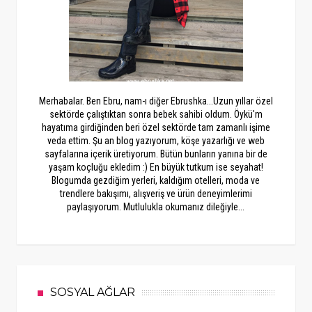
Merhabalar. Ben Ebru, nam-ı diğer Ebrushka...Uzun yıllar özel
sektörde çalıştıktan sonra bebek sahibi oldum. Öykü'm
hayatıma girdiğinden beri özel sektörde tam zamanlı işime
veda ettim. Şu an blog yazıyorum, köşe yazarlığı ve web
sayfalarına içerik üretiyorum. Bütün bunların yanına bir de
yaşam koçluğu ekledim :) En büyük tutkum ise seyahat!
Blogumda gezdiğim yerleri, kaldığım otelleri, moda ve
trendlere bakışımı, alışveriş ve ürün deneyimlerimi
paylaşıyorum. Mutlulukla okumanız dileğiyle...
SOSYAL AĞLAR