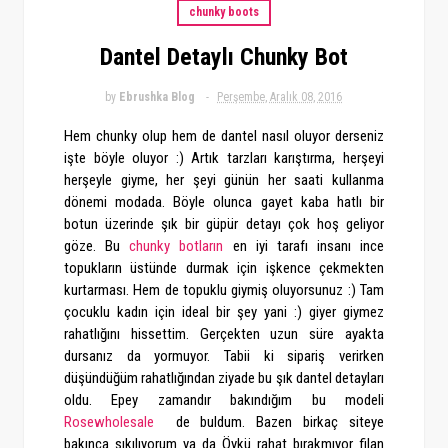
chunky boots
Dantel Detaylı Chunky Bot
by
Ebrushka Blog
Perşembe, Aralık 08, 2016
Hem chunky olup hem de dantel nasıl oluyor derseniz
işte böyle oluyor :) Artık tarzları karıştırma, herşeyi
herşeyle giyme, her şeyi günün her saati kullanma
dönemi modada. Böyle olunca gayet kaba hatlı bir
botun üzerinde şık bir güpür detayı çok hoş geliyor
göze. Bu
chunky botların
en iyi tarafı insanı ince
topukların üstünde durmak için işkence çekmekten
kurtarması. Hem de topuklu giymiş oluyorsunuz :) Tam
çocuklu kadın için ideal bir şey yani :) giyer giymez
rahatlığını hissettim. Gerçekten uzun süre ayakta
dursanız da yormuyor. Tabii ki sipariş verirken
düşündüğüm rahatlığından ziyade bu şık dantel detayları
oldu. Epey zamandır bakındığım bu modeli
Rosewholesale
de buldum. Bazen birkaç siteye
bakınca sıkılıyorum ya da Öykü rahat bırakmıyor filan