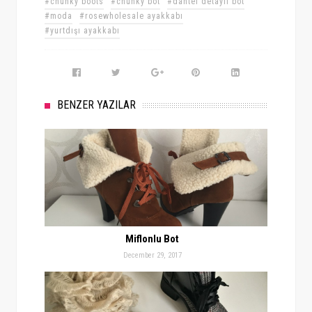
#chunky boots
#chunky bot
#dantel detaylı bot
#moda
#rosewholesale ayakkabı
#yurtdışı ayakkabı
BENZER YAZILAR
Miflonlu Bot
December 29, 2017