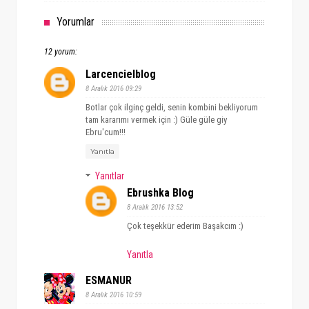
Yorumlar
12 yorum:
Larcencielblog
8 Aralık 2016 09:29
Botlar çok ilginç geldi, senin kombini bekliyorum
tam kararımı vermek için :) Güle güle giy
Ebru'cum!!!
Yanıtla
Yanıtlar
Ebrushka Blog
8 Aralık 2016 13:52
Çok teşekkür ederim Başakcım :)
Yanıtla
ESMANUR
8 Aralık 2016 10:59