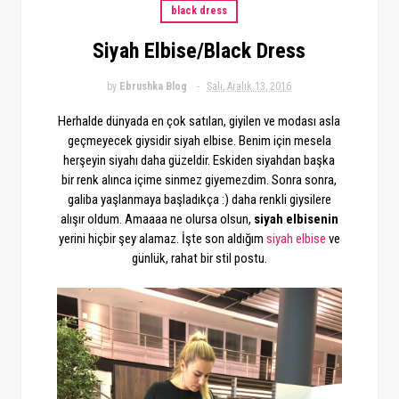
black dress
Siyah Elbise/Black Dress
by
Ebrushka Blog
Salı, Aralık 13, 2016
Herhalde dünyada en çok satılan, giyilen ve modası asla
geçmeyecek giysidir siyah elbise. Benim için mesela
herşeyin siyahı daha güzeldir. Eskiden siyahdan başka
bir renk alınca içime sinmez giyemezdim. Sonra sonra,
galiba yaşlanmaya başladıkça :) daha renkli giysilere
alışır oldum. Amaaaa ne olursa olsun,
siyah elbisenin
yerini hiçbir şey alamaz. İşte son aldığım
siyah elbise
ve
günlük, rahat bir stil postu.