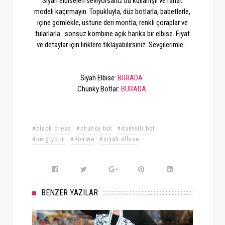
Siyah elbiseleri seviyorsanız bu kullanışlı ve rahat
modeli kaçırmayın. Topukluyla, düz botlarla, babetlerle,
içine gömlekle, üstüne deri montla, renkli çoraplar ve
fularlarla...sonsuz kombine açık harika bir elbise. Fiyat
ve detaylar için linklere tıklayabilirsiniz. Sevgilerimle...
Siyah Elbise:
BURADA
Chunky Botlar:
BURADA
#black dress
#chunky bot
#dantelli bot
#ne giydim
#Romwe
#siyah elbise
BENZER YAZILAR