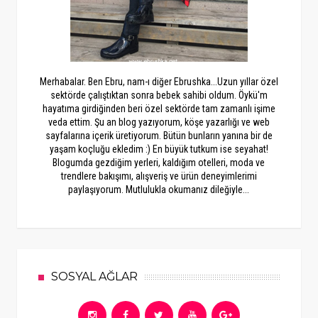
Merhabalar. Ben Ebru, nam-ı diğer Ebrushka...Uzun yıllar özel
sektörde çalıştıktan sonra bebek sahibi oldum. Öykü'm
hayatıma girdiğinden beri özel sektörde tam zamanlı işime
veda ettim. Şu an blog yazıyorum, köşe yazarlığı ve web
sayfalarına içerik üretiyorum. Bütün bunların yanına bir de
yaşam koçluğu ekledim :) En büyük tutkum ise seyahat!
Blogumda gezdiğim yerleri, kaldığım otelleri, moda ve
trendlere bakışımı, alışveriş ve ürün deneyimlerimi
paylaşıyorum. Mutlulukla okumanız dileğiyle...
SOSYAL AĞLAR