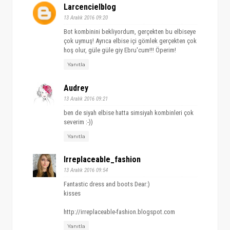
Larcencielblog
13 Aralık 2016 09:20
Bot kombinini bekliyordum, gerçekten bu elbiseye
çok uymuş! Ayrıca elbise içi gömlek gerçekten çok
hoş olur, güle güle giy Ebru'cum!!! Öperim!
Yanıtla
Audrey
13 Aralık 2016 09:21
ben de siyah elbise hatta simsiyah kombinleri çok
severim :-))
Yanıtla
Irreplaceable_fashion
13 Aralık 2016 09:54
Fantastic dress and boots Dear:)
kisses
http://irreplaceable-fashion.blogspot.com
Yanıtla