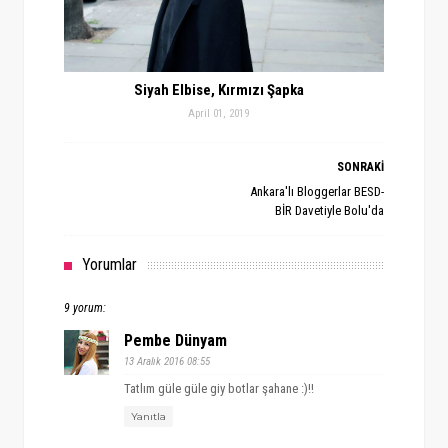
Siyah Elbise, Kırmızı Şapka
April 01, 2019
SONRAKİ
Ankara'lı Bloggerlar BESD-
BİR Davetiyle Bolu'da
Yorumlar
9 yorum:
Pembe Dünyam
13 Aralık 2016 08:55
Tatlım güle güle giy botlar şahane :)!!
Yanıtla