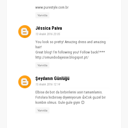
www.purestyle.com.br
Yanıtla
Jéssica Paiva
13 Aralık 2016 23:05
You look so pretty! Amazing dress and amazing
hair!
Great blog! I'm following you! Follow back?***
http://omundodajesse.blogspot.pt/
Yanıtla
Şeydanın Günlüğü
15 Aralık 2016 12:14
Elbise de bot da birbirilerini asiri tamamlamis.
Fotolara hicbirsey diyemiyorum 👍Cok guzel bir
kombin olmus. Gule gule giyin 😊
Yanıtla