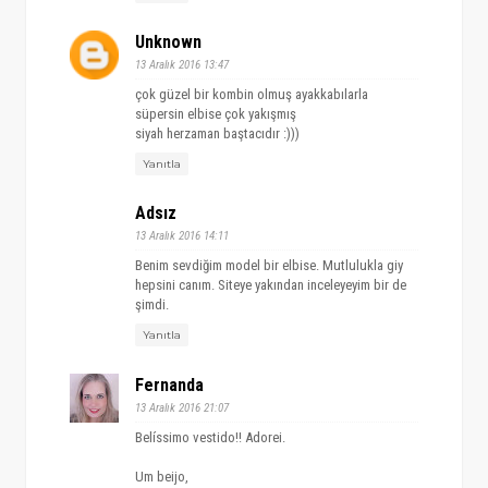
Unknown
13 Aralık 2016 13:47
çok güzel bir kombin olmuş ayakkabılarla
süpersin elbise çok yakışmış
siyah herzaman baştacıdır :)))
Yanıtla
Adsız
13 Aralık 2016 14:11
Benim sevdiğim model bir elbise. Mutlulukla giy
hepsini canım. Siteye yakından inceleyeyim bir de
şimdi.
Yanıtla
Fernanda
13 Aralık 2016 21:07
Belíssimo vestido!! Adorei.
Um beijo,