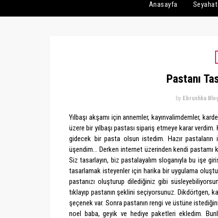
Anasayfa
Seyahat
Pastanı Ta
by
Ebrushka Blo
Yılbaşı akşamı için annemler, kayınvalimdemler, kard
üzere bir yılbaşı pastası sipariş etmeye karar verd
gidecek bir pasta olsun istedim. Hazır pastaları
üşendim... Derken internet üzerinden kendi pastamı k
Siz tasarlayın, biz pastalayalım sloganıyla bu işe gir
tasarlamak isteyenler için harika bir uygulama oluştu
pastanızı oluşturup dilediğiniz gibi süsleyebiliyorsu
tıklayıp pastanın şeklini seçiyorsunuz. Dikdörtgen, k
şeçenek var. Sonra pastanın rengi ve üstüne istediğini
noel baba, geyik ve hediye paketleri ekledim. Bunl