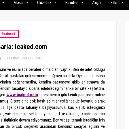
Moda
Güzellik
Benden
Arşiv
Etkinlik
featured
sarla: icaked.com
g
Pazartesi, Ocak 02, 2017
eşim ve eşi ailece beraber olma planı yaptık. Ben de adet olduğu
im. Kütük pastaları çok sevmeme rağmen bu defa Öykü'nün hoşuna
n içinden beğenemedim, kendim pastaneye gidip anlatmaya da
endim tasarlayıp sipariş edebileceğim harika bir site keşfettim.
işen
www.icaked.com
sitesi benim gibi kendi pastasını online
rmuş. Siteye girip çok basit adımlar eşliğinde üç boyutlu olarak
nuz. İşe pasta tabanıyla başlıyorsunuz, kaç kişilik istediğinizi
are, yuvarlak, kalp şeklinde ya da harf ve rakam şeklinde onlarca
z figürlerle devam ediyorsunuz. Ben yılbaşı temalı istediğim için
arı da birçok seçenek arasından kendiniz seçiyor, açısını ve