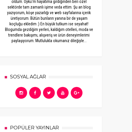
oldum. Öykü'm hayatıma girdiğinden beri özel
sektörde tam zamanlı işime veda ettim. Şu an blog
yazıyorum, köşe yazarlığı ve web sayfalarına içerik
üretiyorum. Bütün bunların yanına bir de yaşam
koçluğu ekledim :) En büyük tutkum ise seyahat!
Blogumda gezdiğim yerleri, kaldığım otelleri, moda ve
trendlere bakışımı, alışveriş ve ürün deneyimlerimi
paylaşıyorum. Mutlulukla okumanız dileğiyle...
SOSYAL AĞLAR
POPÜLER YAYINLAR