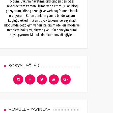
oldum. Öykü'm hayatıma girdiğinden beri özel
sektörde tam zamanlı işime veda ettim. Şu an blog
yazıyorum, köşe yazarlığı ve web sayfalarına içerik
üretiyorum. Bütün bunların yanına bir de yaşam
koçluğu ekledim :) En büyük tutkum ise seyahat!
Blogumda gezdiğim yerleri, kaldığım otelleri, moda ve
trendlere bakışımı, alışveriş ve ürün deneyimlerimi
paylaşıyorum. Mutlulukla okumanız dileğiyle...
SOSYAL AĞLAR
POPÜLER YAYINLAR