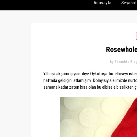
Anasayfa
Seyahat
Rosewhole
by
Ebrushka Blo
Yılbaşı akşamı giysin diye Öykütoşa bu elbiseyi iste
haftada geldiğini atlamışım. Dolayısıyla elimizde nurto
zamana kadar zaten kısa olan bu elbise elbiselikten ç