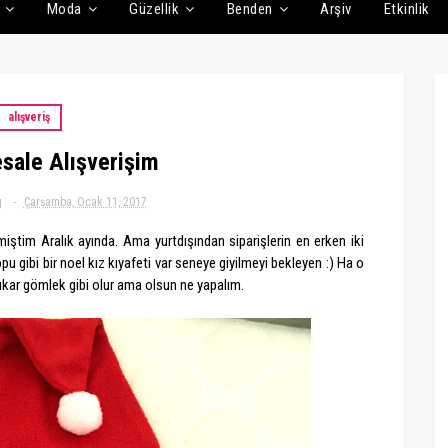
Moda
Güzellik
Benden
Arşiv
Etkinlik
alışveriş
sale Alışverişim
g
Çarşamba, Ocak 11, 2017
miştim Aralık ayında. Ama yurtdışından siparişlerin en erken iki
pu gibi bir noel kız kıyafeti var seneye giyilmeyi bekleyen :) Ha o
ıkar gömlek gibi olur ama olsun ne yapalım.