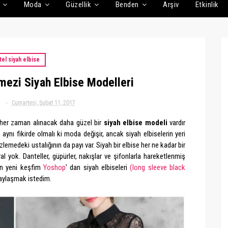
Moda
Güzellik
Benden
Arşiv
Etkinlik
tel siyah elbise
mezi Siyah Elbise Modelleri
g
Cumartesi, Şubat 11, 2017
her zaman alınacak daha güzel bir
siyah elbise modeli
vardır
aynı fikirde olmalı ki moda değişir, ancak siyah elbiselerin yeri
izlemedeki ustalığının da payı var. Siyah bir elbise her ne kadar bir
ral yok. Danteller, güpürler, nakışlar ve şifonlarla hareketlenmiş
n yeni keşfim
Yoshop
' dan siyah elbiseleri
(long sleeve black
paylaşmak istedim.