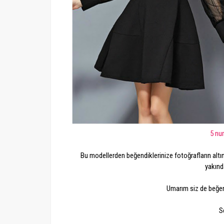
5 nu
Bu modellerden beğendiklerinize fotoğrafların altın
yakında
Umarım siz de beğenm
S