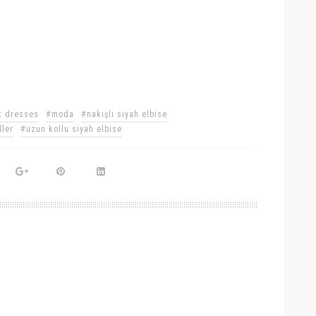
k dresses
#moda
#nakışlı siyah elbise
dler
#uzun kollu siyah elbise