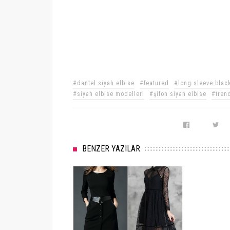
#dantel siyah elbise
#featured
#long sleeve blac
#siyah elbise modelleri
#şifon siyah elbise
#tren
BENZER YAZILAR