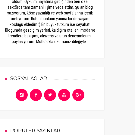
oldum. Öykü'm hayatıma girdiğinden beri özel
sektörde tam zamanlı işime veda ettim. Şu an blog
yazıyorum, köşe yazarlığı ve web sayfalarına içerik
üretiyorum. Bütün bunların yanına bir de yaşam
koçluğu ekledim :) En büyük tutkum ise seyahat!
Blogumda gezdiğim yerleri, kaldığım otelleri, moda ve
trendlere bakışımı, alışveriş ve ürün deneyimlerimi
paylaşıyorum. Mutlulukla okumanız dileğiyle...
SOSYAL AĞLAR
POPÜLER YAYINLAR