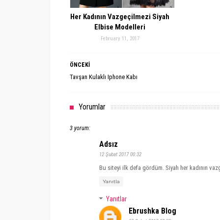
Her Kadının Vazgeçilmezi Siyah
Elbise Modelleri
February 11, 2017
ÖNCEKİ
Tavşan Kulaklı Iphone Kabı
Yorumlar
3 yorum:
Adsız
12 Şubat 2017 00:32
Bu siteyi ilk defa gördüm. Siyah her kadının vaz
Yanıtla
Yanıtlar
Ebrushka Blog