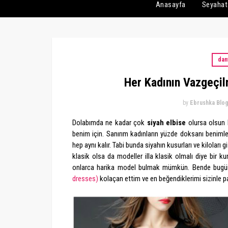
Anasayfa
Seyahat
dan
Her Kadının Vazgeçil
by
Ebrushka Blo
Dolabımda ne kadar çok
siyah elbise
olursa olsun 
benim için. Sanırım kadınların yüzde doksanı benimle 
hep aynı kalır. Tabi bunda siyahın kusurları ve kiloları g
klasik olsa da modeller illa klasik olmalı diye bir ku
onlarca harika model bulmak mümkün. Bende bugü
dresses)
kolaçan ettim ve en beğendiklerimi sizinle 