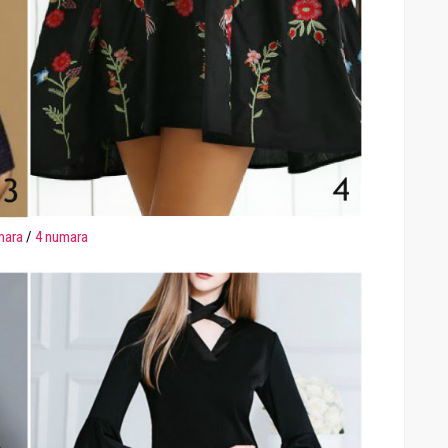
mara
/
4 numara