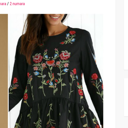
mara
/
2 numara