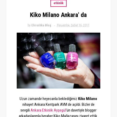
etkinlik
Kiko Milano Ankara' da
by
Ebrushka Blog
Perşembe, Şubat 16, 2017
Uzun zamandır heyecanla beklediğimiz
Kiko Milano
nihayet Ankara Kentpark AVM de açıldı. Bizler de
sevgili
Ankara Etkinlik Ayşegül
'ün davetiyle blogger
arkadaşlarımla beraber Kiko Mağazasını ziyaret ettik.