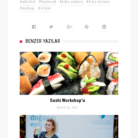
#etkinlik
#featured
#kiko ankara
#kiko milano
#makyaj
#slider
BENZER YAZILAR
Sushi Workshop'u
March 01, 2017