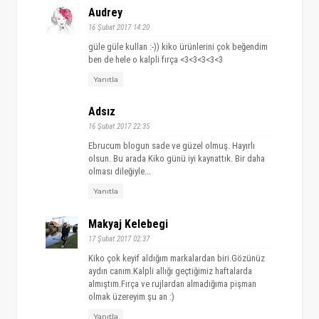
Audrey
16 Şubat 2017 14:20
güle güle kullan :-)) kiko ürünlerini çok beğendim
ben de hele o kalpli fırça <3<3<3<3<3
Yanıtla
Adsız
16 Şubat 2017 22:35
Ebrucum blogun sade ve güzel olmuş. Hayırlı
olsun. Bu arada Kiko günü iyi kaynattık. Bir daha
olması dileğiyle...
Yanıtla
Makyaj Kelebegi
17 Şubat 2017 02:37
Kiko çok keyif aldığım markalardan biri.Gözünüz
aydın canım.Kalpli allığı geçtiğimiz haftalarda
almıştım.Fırça ve rujlardan almadığıma pişman
olmak üzereyim şu an :)
Yanıtla