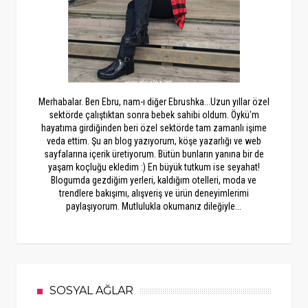
Merhabalar. Ben Ebru, nam-ı diğer Ebrushka...Uzun yıllar özel
sektörde çalıştıktan sonra bebek sahibi oldum. Öykü'm
hayatıma girdiğinden beri özel sektörde tam zamanlı işime
veda ettim. Şu an blog yazıyorum, köşe yazarlığı ve web
sayfalarına içerik üretiyorum. Bütün bunların yanına bir de
yaşam koçluğu ekledim :) En büyük tutkum ise seyahat!
Blogumda gezdiğim yerleri, kaldığım otelleri, moda ve
trendlere bakışımı, alışveriş ve ürün deneyimlerimi
paylaşıyorum. Mutlulukla okumanız dileğiyle...
SOSYAL AĞLAR