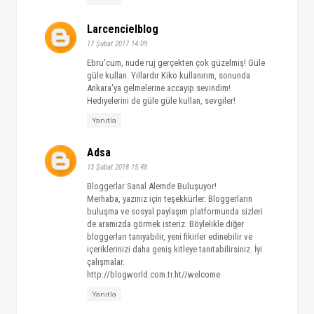
Larcencielblog
17 Şubat 2017 14:09
Ebru'cum, nude ruj gerçekten çok güzelmiş! Güle
güle kullan. Yıllardır Kiko kullanırım, sonunda
Ankara'ya gelmelerine accayip sevindim!
Hediyelerini de güle güle kullan, sevgiler!
Yanıtla
Adsa
13 Şubat 2018 15:48
Bloggerlar Sanal Alemde Buluşuyor!
Merhaba, yazınız için teşekkürler. Bloggerların
buluşma ve sosyal paylaşım platformunda sizleri
de aramızda görmek isteriz. Böylelikle diğer
bloggerları tanıyabilir, yeni fikirler edinebilir ve
içeriklerinizi daha geniş kitleye tanıtabilirsiniz. İyi
çalışmalar.
http://blogworld.com.tr.ht//welcome
Yanıtla