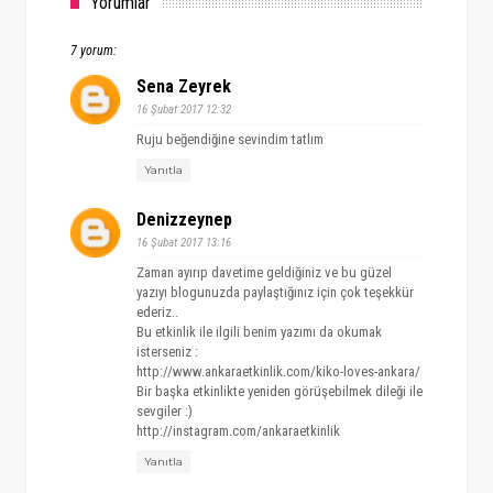
Yorumlar
7 yorum:
Sena Zeyrek
16 Şubat 2017 12:32
Ruju beğendiğine sevindim tatlım
Yanıtla
Denizzeynep
16 Şubat 2017 13:16
Zaman ayırıp davetime geldiğiniz ve bu güzel
yazıyı blogunuzda paylaştığınız için çok teşekkür
ederiz..
Bu etkinlik ile ilgili benim yazımı da okumak
isterseniz :
http://www.ankaraetkinlik.com/kiko-loves-ankara/
Bir başka etkinlikte yeniden görüşebilmek dileği ile
sevgiler :)
http://instagram.com/ankaraetkinlik
Yanıtla