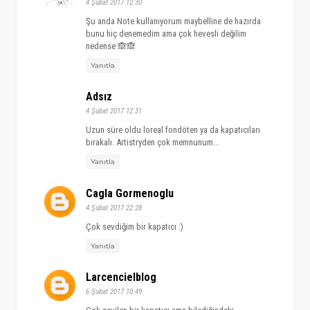
4 Şubat 2017 12:30
Şu anda Note kullanıyorum maybelline de hazırda
bunu hiç denemedim ama çok hevesli değilim
nedense 🙈🙈
Yanıtla
Adsız
4 Şubat 2017 12:31
Uzun süre oldu loreal fondöten ya da kapatıcıları
bırakalı. Artistryden çok memnunum...
Yanıtla
Cagla Gormenoglu
4 Şubat 2017 22:28
Çok sevdiğim bir kapatıcı :)
Yanıtla
Larcencielblog
6 Şubat 2017 10:49