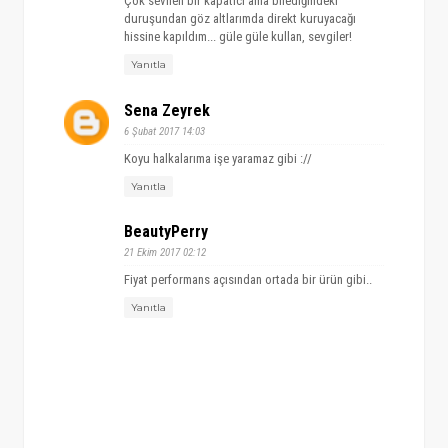
Çok sevilen bir kapatıcı ama bilediğindeki
duruşundan göz altlarımda direkt kuruyacağı
hissine kapıldım... güle güle kullan, sevgiler!
Yanıtla
Sena Zeyrek
6 Şubat 2017 14:03
Koyu halkalarıma işe yaramaz gibi ://
Yanıtla
BeautyPerry
21 Ekim 2017 02:12
Fiyat performans açısından ortada bir ürün gibi..
Yanıtla