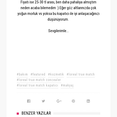
Fiyatı ise 25-30 tl arası, ben daha pahalıya almıştım
neden acaba bilemedim :) Eğer göz altlarınızda çok
yoğun morluk vs yoksa bu kapatıcı ile iyi anlaşacağınızı
düşünüyorum.
Sevgilerimle...
#bakım
#featured
#kozmetik
#loreal true match
#loreal true match concealer
#loreal true match kapatıcı
#makyaj
BENZER YAZILAR