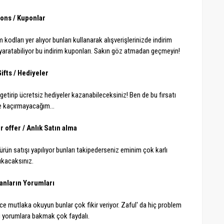
ons / Kuponlar
kodları yer alıyor bunları kullanarak alışverişlerinizde indirim
r yaratabiliyor bu indirim kuponları. Sakın göz atmadan geçmeyin!
ifts / Hediyeler
getirip ücretsiz hediyeler kazanabileceksiniz! Ben de bu fırsatı
le kaçırmayacağım...
 offer / Anlık Satın alma
 ürün satışı yapılıyor bunları takipederseniz eminim çok karlı
ıkacaksınız.
lanların Yorumları
ce mutlaka okuyun bunlar çok fikir veriyor. Zaful' da hiç problem
yorumlara bakmak çok faydalı.