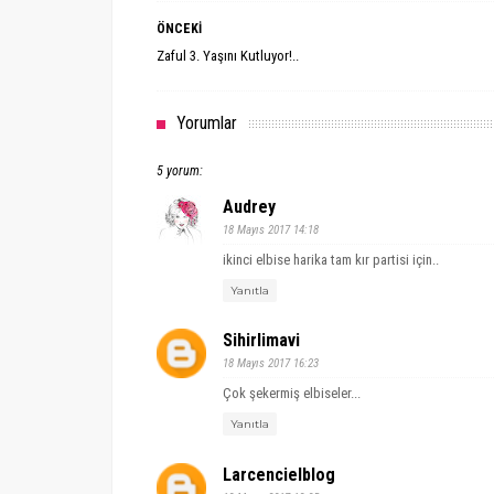
ÖNCEKİ
Zaful 3. Yaşını Kutluyor!..
Yorumlar
5 yorum:
Audrey
18 Mayıs 2017 14:18
ikinci elbise harika tam kır partisi için..
Yanıtla
Sihirlimavi
18 Mayıs 2017 16:23
Çok şekermiş elbiseler...
Yanıtla
Larcencielblog