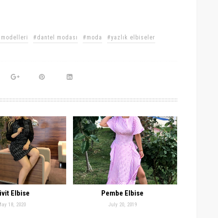
 modelleri
#dantel modası
#moda
#yazlık elbiseler
vit Elbise
Pembe Elbise
ay 18, 2020
July 20, 2019