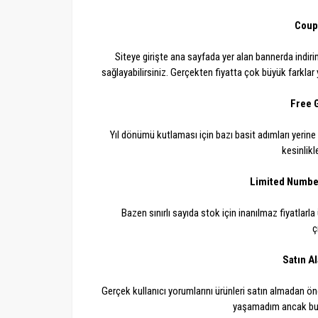
Coup
Siteye girişte ana sayfada yer alan bannerda indirim 
sağlayabilirsiniz. Gerçekten fiyatta çok büyük farkla
Free G
Yıl dönümü kutlaması için bazı basit adımları yerine 
kesinlik
Limited Number
Bazen sınırlı sayıda stok için inanılmaz fiyatlarla
ç
Satın A
Gerçek kullanıcı yorumlarını ürünleri satın almadan ön
yaşamadım ancak bu 