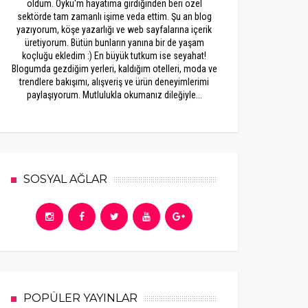
oldum. Öykü'm hayatıma girdiğinden beri özel
sektörde tam zamanlı işime veda ettim. Şu an blog
yazıyorum, köşe yazarlığı ve web sayfalarına içerik
üretiyorum. Bütün bunların yanına bir de yaşam
koçluğu ekledim :) En büyük tutkum ise seyahat!
Blogumda gezdiğim yerleri, kaldığım otelleri, moda ve
trendlere bakışımı, alışveriş ve ürün deneyimlerimi
paylaşıyorum. Mutlulukla okumanız dileğiyle...
SOSYAL AĞLAR
POPÜLER YAYINLAR