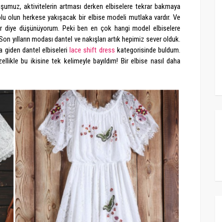
uşumuz, aktivitelerin artması derken elbiselere tekrar bakmaya
lolu olun herkese yakışacak bir elbise modeli mutlaka vardır. Ve
rdir diye düşünüyorum. Peki ben en çok hangi model elbiselere
 Son yılların modası dantel ve nakışları artık hepimiz sever olduk.
 giden dantel elbiseleri
lace shift dress
kategorisinde buldum.
ellikle bu ikisine tek kelimeyle bayıldım! Bir elbise nasıl daha