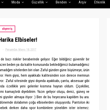
Moda
Güzellik
Benden
Arşiv
Etkinlik
alışveriş
Harika Elbiseler!
Perşembe, Mayıs 18, 2017
 bazı riskler beraberinde geliyor. Eğer bildiğiniz güvenilir bir
bazen beden ya da kalite konusunda beklediğimizi bulamadığımız
yaşamadığım sitelerden biri olan Zaful günden güne büyümeye, ürün
iyor. Hem giysi, hem ayakkabı kalitesinden son derece memnun
or. Zaful sitesinde giysi dışında ayakkabı, çanta, aksesuar gibi
 özellikle yeni gelenler kısmına hayran oldum. Çiçekliler,
rimi kamaştırdı diyebilirim. Yazın geliyor oluşu, deniz, güneş ve
ni giysiler almaya itiyor :) Ben de bu heyecana kapıldım bu ara.
 dönemde dolabımın çoğu elbiselerden oluşuyordu. Pantolon iki
 bebek derken daha spor kombinlere yöneldim ister istemez.