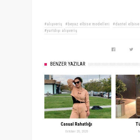
#alışveriş
#beyaz elbise modelleri
#dantel elbise
#yurtdışı alışveriş
BENZER YAZILAR
Casual Rahatlığı
Tü
October 20, 2020
M