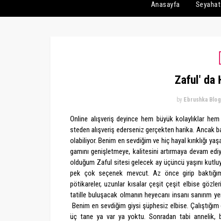
Anasayfa
Seyahat
Zaful' da 
by
Ebrushka Blog
Online alışveriş deyince hem büyük kolaylıklar hem de
steden alışveriş ederseniz gerçekten harika. Ancak 
olabiliyor. Benim en sevdiğim ve hiç hayal kırıklığı 
gamını genişletmeye, kalitesini artırmaya devam ed
olduğum Zaful sitesi gelecek ay üçüncü yaşını kutluy
pek çok seçenek mevcut. Az önce girip baktığımda
pötikareler, uzunlar kısalar çeşit çeşit elbise gözle
tatille buluşacak olmanın heyecanı insanı sanırım ye
Benim en sevdiğim giysi şüphesiz elbise. Çalıştığım
üç tane ya var ya yoktu. Sonradan tabi annelik,