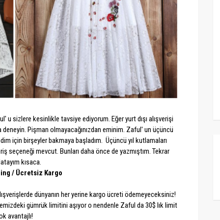
 u sizlere kesinlikle tavsiye ediyorum. Eğer yurt dışı alışverişi
 deneyin. Pişman olmayacağınızdan eminim. Zaful' un üçüncü
ndim için birşeyler bakmaya başladım. Üçüncü yıl kutlamaları
eriş seçeneği mevcut. Bunları daha önce de yazmıştım. Tekrar
rlatayım kısaca.
ing / Ücretsiz Kargo
ışverişlerde dünyanın her yerine kargo ücreti ödemeyeceksiniz!
emizdeki gümrük limitini aşıyor o nendenle Zaful da 30$ lık limit
ok avantajlı!