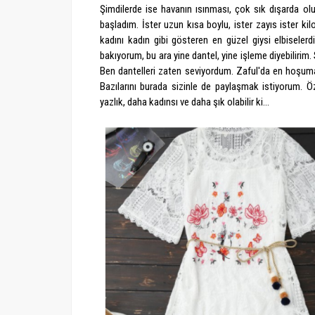
Şimdilerde ise havanın ısınması, çok sık dışarda ol
başladım. İster uzun kısa boylu, ister zayıs ister ki
kadını kadın gibi gösteren en güzel giysi elbisele
bakıyorum, bu ara yine dantel, yine işleme diyebilirim.
Ben dantelleri zaten seviyordum. Zaful'da en hoşuma
Bazılarını burada sizinle de paylaşmak istiyorum. Öz
yazlık, daha kadınsı ve daha şık olabilir ki...