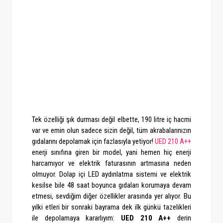
Tek özelliği şık durması değil elbette, 190 litre iç hacmi
var ve emin olun sadece sizin değil, tüm akrabalarınızın
gıdalarını depolamak için fazlasıyla yetiyor!
UED 210 A++
enerji sınıfına giren bir model, yani hemen hiç enerji
harcamıyor ve elektrik faturasının artmasına neden
olmuyor. Dolap içi LED aydınlatma sistemi ve elektrik
kesilse bile 48 saat boyunca gıdaları korumaya devam
etmesi, sevdiğim diğer özellikler arasında yer alıyor. Bu
yılki etleri bir sonraki bayrama dek ilk günkü tazelikleri
ile depolamaya kararlıyım:
UED 210 A++
derin