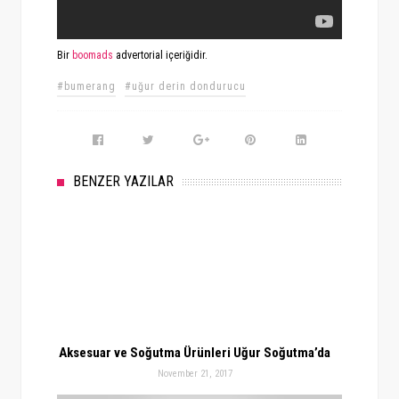
Bir
boomads
advertorial içeriğidir.
#bumerang
#uğur derin dondurucu
BENZER YAZILAR
Aksesuar ve Soğutma Ürünleri Uğur Soğutma’da
November 21, 2017