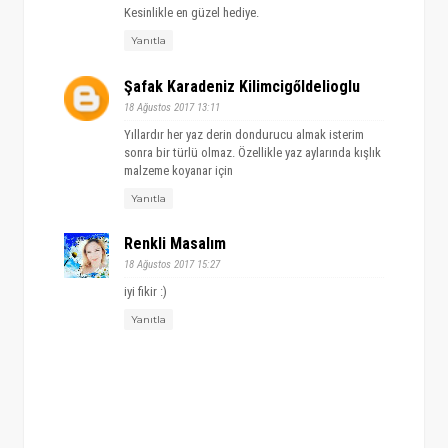
Kesinlikle en güzel hediye.
Yanıtla
Şafak Karadeniz Kilimcigőldelioglu
18 Ağustos 2017 13:11
Yıllardır her yaz derin dondurucu almak isterim
sonra bir türlü olmaz. Özellikle yaz aylarında kışlık
malzeme koyanar için
Yanıtla
Renkli Masalım
18 Ağustos 2017 15:27
iyi fikir :)
Yanıtla