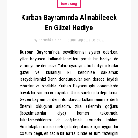
bumerang
Kurban Bayramında Alınabilecek
En Güzel Hediye
by
Ebrushka Blog
Cuma, Ağustos 18, 2017
Kurban Bayramı
’nda sevdiklerinizi ziyaret ederken,
yıllar boyunca kullanabilecekleri pratik bir hediye de
vermeye ne dersiniz? Yalnız uyarayım; bu hediye o kadar
güzel ve kullanışlı ki, kendinize saklamak
isteyebilirsiniz! Derin dondurucular son derece faydalı
cihazlar ve özellikle Kurban Bayramı gibi dönemlerde
büyük bir sorunu çözüyorlar: Uzun süreli gıda depolama.
Geçen bayram bir derin dondurucu kullanmanın ne denli
önemli olduğunu anladım, zira etlerimin çoğunu
(bozulmasınlar diye) hemen tüketmek,
tüketemediklerimi de dağıtmak zorunda kaldım.
Buzdolapları uzun süreli gıda depolamak için uygun bir
çözüm değil, en fazla bir hafta içinde et tüm tazeliğini