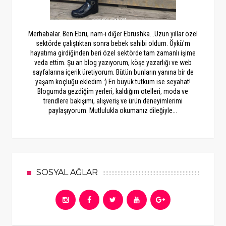
Merhabalar. Ben Ebru, nam-ı diğer Ebrushka...Uzun yıllar özel
sektörde çalıştıktan sonra bebek sahibi oldum. Öykü'm
hayatıma girdiğinden beri özel sektörde tam zamanlı işime
veda ettim. Şu an blog yazıyorum, köşe yazarlığı ve web
sayfalarına içerik üretiyorum. Bütün bunların yanına bir de
yaşam koçluğu ekledim :) En büyük tutkum ise seyahat!
Blogumda gezdiğim yerleri, kaldığım otelleri, moda ve
trendlere bakışımı, alışveriş ve ürün deneyimlerimi
paylaşıyorum. Mutlulukla okumanız dileğiyle...
SOSYAL AĞLAR