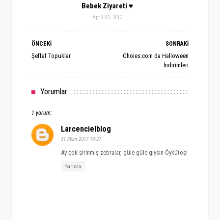
Bebek Ziyareti ♥
April 03, 2013
ÖNCEKİ
SONRAKİ
Şeffaf Topuklar
Choies.com da Halloween
İndirimleri
Yorumlar
1 yorum:
Larcencielblog
31 Ekim 2017 10:27
Ay çok şirinmiş zebralar, güle güle giysin Öykütoş!
Yanıtla