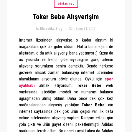
adidas neo
Toker Bebe Alışverişim
by
Ebrushka Blog
Salı, Ekim 31, 2017
İnternet üzerinden alışverişe o kadar alıştım ki
mağazalara çok az gider oldum. Hatta buna eşimi de
alıştırdım, o da artık alışverişi bana yaptırıyor :) Kızım da
üç yaşında ve kendi gidemeyeceğine göre, ailenin
alışveriş sorumlusu benim demektir. Bende herkese
gezerek alacak zaman bulamayıp internet üzerinden
alacaklarımı alıyorum böyle olunca. Öykü için
spor
ayakkabı
almak istiyordum,
Toker Bebe
web
sayfasında istediğim modeli ve numarayı bulunca
uğraşmadan almış oldum. Daha önce pek çok kez
mağazalarından alışveriş yaptığım
Toker Bebe
' nin
internet sayfasında pek çok ürün çeşidi var. İlk defa
online sitelerinden alışveriş yaptım. Kargom ertesi gün
yola çıktı ve ürün gayet özenli paketlenmişti. Adidas
markasını tercih ettim. Bir önceki ayakkabısı da Adidas