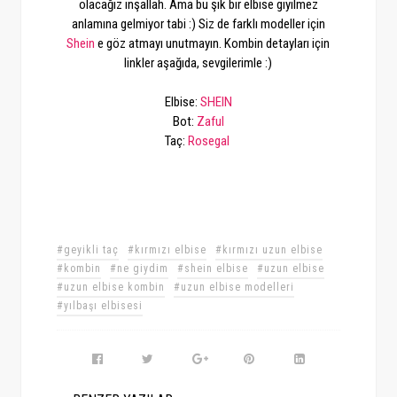
olacağız inşallah. Ama bu şık bir elbise giyilmez
anlamına gelmiyor tabi :) Siz de farklı modeller için
Shein
e göz atmayı unutmayın. Kombin detayları için
linkler aşağıda, sevgilerimle :)
Elbise:
SHEIN
Bot:
Zaful
Taç:
Rosegal
#geyikli taç
#kırmızı elbise
#kırmızı uzun elbise
#kombin
#ne giydim
#shein elbise
#uzun elbise
#uzun elbise kombin
#uzun elbise modelleri
#yılbaşı elbisesi