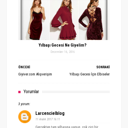
Yılbaşı Gecesi Ne Giyelim?
December 16, 2016
ÖNCEKİ
SONRAKİ
Giyiver.com Alışverişim
Yılbaşı Gecesi İçin Elbiseler
Yorumlar
3 yorum:
Larcencielblog
11 Aralık 2017 16:11
Gerçekten tam yılbaşına uygun, çok cici bir