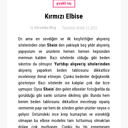
geyikli taç
Kırmızı Elbise
by
Ebrushka Blog
Pazartesi, Aralık 11, 2017
En ama en sevdiğim ve ilk keşfettiğim alışveriş
sitelerinden olan
Shein
den yaklaşık beş yıldır alışveriş
yapıyorum ve ürünlerin hemen hemen hepsinden
memnun kaldım. Bazı sitelerde olduğu gibi beden
sıkıntısı da olmuyor.
Yurtdışı alışveriş sitelerinden
alışveriş yaparken beden tablosunu dikkatlice
incelemeyi ihmal etmeyin. Çünkü bedenler değişkenlik
gösteriyor. Bazı sitelerde ise kalıplar çok dar bize
uymuyor. Oysa
Shein
' den gelen elbiseler fotoğrafda da
görüldüğü gibi sanki üstüme dikilmiş gibi. Bunda hem
benim beden tablosunu dikkatlice ineceleyip sipariş
vermemin payı var hem de siteden gelen ürünler neyse o
geliyor. Üstümdeki ince krep kumaştan ve esnekliği
olmayan bu elbise modelini tam tutturmuş olmaktan
dolayı çok mutluyum. Çünkü bu tip esnemeyen