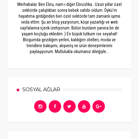
Merhabalar. Ben Ebru, nam-ı diğer Ebrushka...Uzun yıllar özel
sektörde çalıştıktan sonra bebek sahibi oldum. Öykü'm
hayatıma girdiğinden beri özel sektörde tam zamanlı işime
veda ettim. Şu an blog yazıyorum, köşe yazarlığı ve web
sayfalarına içerik üretiyorum. Bütün bunların yanına bir de
yaşam koçluğu ekledim :) En büyük tutkum ise seyahat!
Blogumda gezdiğim yerleri, kaldığım otelleri, moda ve
trendlere bakışımı, alışveriş ve ürün deneyimlerimi
paylaşıyorum. Mutlulukla okumanız dileğiyle...
SOSYAL AĞLAR