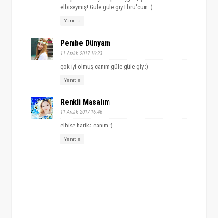
elbiseymiş! Güle güle giy Ebru'cum :)
Yanıtla
Pembe Dünyam
11 Aralık 2017 16:23
çok iyi olmuş canım güle güle giy :)
Yanıtla
Renkli Masalım
11 Aralık 2017 16:46
elbise harika canım :)
Yanıtla