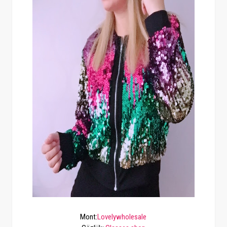
Mont:
Lovelywholesale