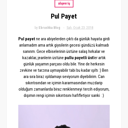
alışveriş
Pul Payet
by
Ebrushka Blog
Salı, Ocak 23, 2018
Pul payet
ne ara abiyelerden çıktı da günlük hayata girdi
anlamadım ama artık giysilerin gecesi gündüzü kalmadı
sanırım. Gece elbiselerinin üstüne salaş hırkalar ve
kazaklar, jeanlerin üstüne
pullu payetli üst
ler artık
günlük yaşamın parçası oldu bile. Yine de herkesin
zevkine ve tarzına uymayabilir tabi bu kadar ışıltı :) Ben
ara sıra biraz ışıldamayı seviyorum diyebilirim. Can
sıkıntısından ve içimin kararmasından muzdarip
olduğum zamanlarda biraz renklenmeyi tercih ediyorum,
dışımın rengi içimin sıkıntısını hafifletiyor sanki :)