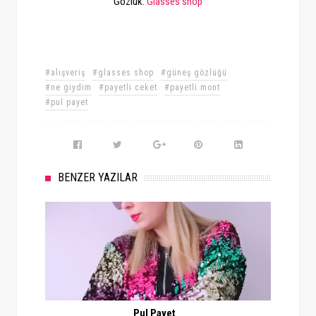
Gözlük:
Glasses shop
#alışveriş
#glasses shop
#güneş gözlüğü
#ne giydim
#payetli ceket
#payetli mont
#pul payet
BENZER YAZILAR
Pul Payet