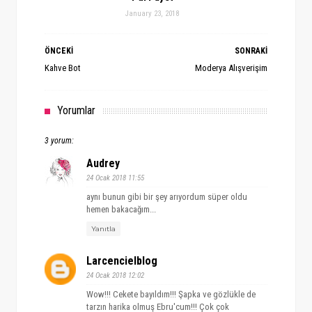
January 23, 2018
ÖNCEKİ
SONRAKİ
Kahve Bot
Moderya Alışverişim
Yorumlar
3 yorum:
Audrey
24 Ocak 2018 11:55
aynı bunun gibi bir şey arıyordum süper oldu
hemen bakacağım...
Yanıtla
Larcencielblog
24 Ocak 2018 12:02
Wow!!! Cekete bayıldım!!! Şapka ve gözlükle de
tarzın harika olmuş Ebru'cum!!! Çok çok