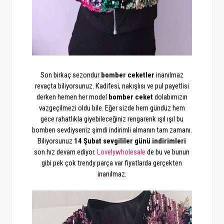
Son birkaç sezondur
bomber ceketler
inanılmaz
revaçta biliyorsunuz. Kadifesi, nakışlısı ve pul payetlisi
derken hemen her model
bomber ceket
dolabımızın
vazgeçilmezi oldu bile. Eğer sizde hem gündüz hem
gece rahatlıkla giyebileceğiniz rengarenk ışıl ışıl bu
bomberı sevdiyseniz şimdi indirimli almanın tam zamanı.
Biliyorsunuz
14 Şubat sevgililer günü indirimleri
son hız devam ediyor.
Lovelywholesale
de bu ve bunun
gibi pek çok trendy parça var fiyatlarda gerçekten
inanılmaz.