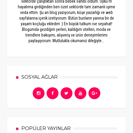
sektörde çalıştıktan sonra bebek sahibi oldum. Öykü'm
hayatıma girdiğinden beri özel sektörde tam zamanlı işime
veda ettim. Şu an blog yazıyorum, köşe yazarlığı ve web
sayfalarına içerik üretiyorum. Bütün bunların yanına bir de
yaşam koçluğu ekledim :) En büyük tutkum ise seyahat!
Blogumda gezdiğim yerleri, kaldığım otelleri, moda ve
trendlere bakışımı, alışveriş ve ürün deneyimlerimi
paylaşıyorum. Mutlulukla okumanız dileğiyle...
SOSYAL AĞLAR
POPÜLER YAYINLAR