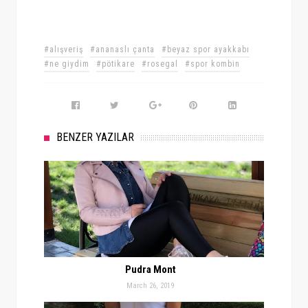
#alışveriş
#ananaslı çanta
#beyaz spor ayakkabı
#ne giydim
#pötikare
#rosegal
#spor kombin
BENZER YAZILAR
Pudra Mont
March 26, 2019