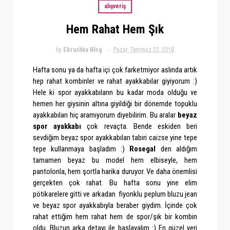
alışveriş
Hem Rahat Hem Şık
by
Ebrushka Blog
Pazar, Temmuz 22, 2018
Hafta sonu ya da hafta içi çok farketmiyor aslında artık
hep rahat kombinler ve rahat ayakkabılar giyiyorum :)
Hele ki spor ayakkabıların bu kadar moda olduğu ve
hemen her giysinin altına giyildiği bir dönemde topuklu
ayakkabıları hiç aramıyorum diyebilirim. Bu aralar
beyaz
spor ayakkabı
çok revaçta. Bende eskiden beri
sevdiğim beyaz spor ayakkabıları tabiri caizse yine tepe
tepe kullanmaya başladım :)
Rosegal
den aldığım
tamamen beyaz bu model hem elbiseyle, hem
pantolonla, hem şortla harika duruyor. Ve daha önemlisi
gerçekten çok rahat. Bu hafta sonu yine elim
pötikarelere gitti ve arkadan fiyonklu peplum bluzu jean
ve beyaz spor ayakkabıyla beraber giydim. İçinde çok
rahat ettiğim hem rahat hem de spor/şık bir kombin
oldu. Bluzun arka detayı ile başlayalım :) En güzel yeri