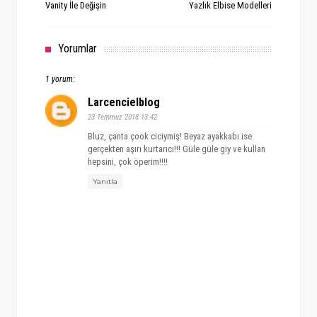
Vanity İle Değişin
Yazlık Elbise Modelleri
Yorumlar
1 yorum:
Larcencielblog
23 Temmuz 2018 13:42
Bluz, çanta çook ciciymiş! Beyaz ayakkabı ise
gerçekten aşırı kurtarıcı!!! Güle güle giy ve kullan
hepsini, çok öperim!!!!
Yanıtla