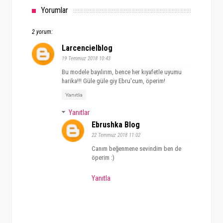
Yorumlar
2 yorum:
Larcencielblog
19 Temmuz 2018 10:43
Bu modele bayılırım, bence her kıyafetle uyumu
harika!!! Güle güle giy Ebru'cum, öperim!
Yanıtla
Yanıtlar
Ebrushka Blog
22 Temmuz 2018 11:02
Canım beğenmene sevindim ben de
öperim :)
Yanıtla