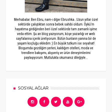
Merhabalar. Ben Ebru, nam-ı diğer Ebrushka...Uzun yıllar özel
sektörde çalıştıktan sonra bebek sahibi oldum. Öykü'm
hayatıma girdiğinden beri özel sektörde tam zamanlı işime
veda ettim. Şu an blog yazıyorum, köşe yazarlığı ve web
sayfalarına içerik üretiyorum. Bütün bunların yanına bir de
yaşam koçluğu ekledim :) En büyük tutkum ise seyahat!
Blogumda gezdiğim yerleri, kaldığım otelleri, moda ve
trendlere bakışımı, alışveriş ve ürün deneyimlerimi
paylaşıyorum. Mutlulukla okumanız dileğiyle...
SOSYAL AĞLAR