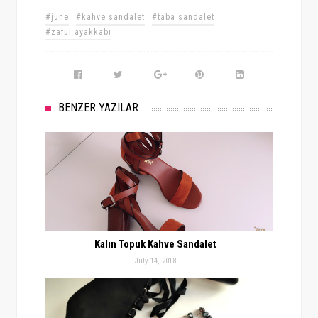
#june
#kahve sandalet
#taba sandalet
#zaful ayakkabı
BENZER YAZILAR
Kalın Topuk Kahve Sandalet
July 14, 2018