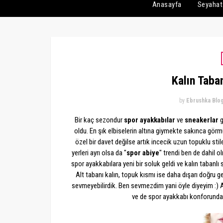
Anasayfa
Seyahat
Kalın Taba
by
Ebrushka Blo
Bir kaç sezondur
spor ayakkabılar
ve
sneakerlar
g
oldu. En şık elbiselerin altına giymekte sakınca gör
özel bir davet değilse artık incecik uzun topuklu stil
yerleri ayrı olsa da "
spor abiye
" trendi ben de dahil o
spor ayakkabılara yeni bir soluk geldi ve kalın tabanlı
Alt tabanı kalın, topuk kısmı ise daha dışarı doğru
sevmeyebilirdik. Ben sevmezdim yani öyle diyeyim :) A
ve de spor ayakkabı konforundası