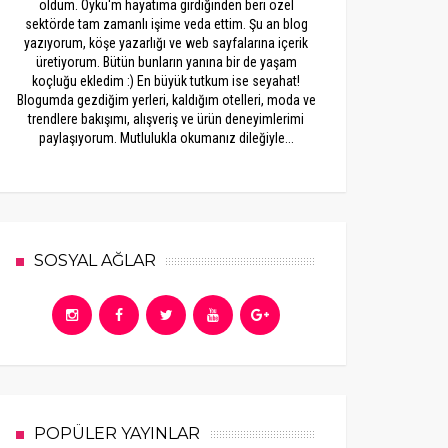
oldum. Öykü'm hayatıma girdiğinden beri özel
sektörde tam zamanlı işime veda ettim. Şu an blog
yazıyorum, köşe yazarlığı ve web sayfalarına içerik
üretiyorum. Bütün bunların yanına bir de yaşam
koçluğu ekledim :) En büyük tutkum ise seyahat!
Blogumda gezdiğim yerleri, kaldığım otelleri, moda ve
trendlere bakışımı, alışveriş ve ürün deneyimlerimi
paylaşıyorum. Mutlulukla okumanız dileğiyle...
SOSYAL AĞLAR
POPÜLER YAYINLAR