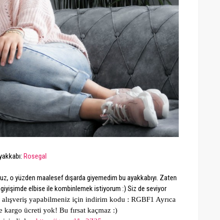
yakkabı:
Rosegal
ı buz, o yüzden maalesef dışarda giyemedim bu ayakkabıyı. Zaten
giyişimde elbise ile kombinlemek istiyorum :) Siz de seviyor
 alışveriş yapabilmeniz için indirim kodu : RGBF1 Ayrıca
e kargo ücreti yok! Bu fırsat kaçmaz :)