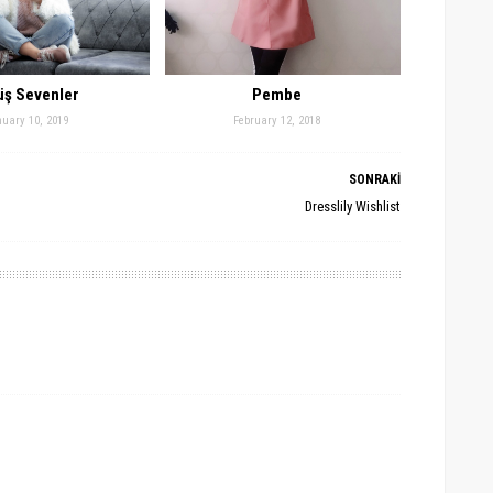
üş Sevenler
Pembe
uary 10, 2019
February 12, 2018
SONRAKİ
Dresslily Wishlist