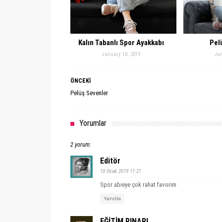
Kalın Tabanlı Spor Ayakkabı
Pel
January 10, 2019
Jan
ÖNCEKİ
Pelüş Sevenler
Yorumlar
2 yorum:
Editör
10 Ocak 2019 11:21
Spor abieye çok rahat favorim
Yanıtla
EĞİTİM PINARI