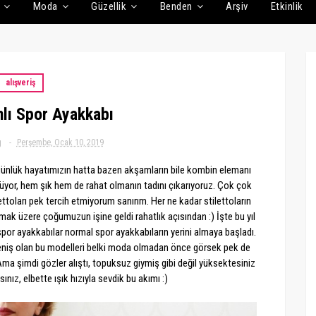
Moda
Güzellik
Benden
Arşiv
Etkinlik
alışveriş
nlı Spor Ayakkabı
g
Perşembe, Ocak 10, 2019
ünlük hayatımızın hatta bazen akşamların bile kombin elemanı
müyor, hem şık hem de rahat olmanın tadını çıkarıyoruz. Çok çok
ettoları pek tercih etmiyorum sanırım. Her ne kadar stilettoların
lmak üzere çoğumuzun işine geldi rahatlık açısından :) İşte bu yıl
 spor ayakkabılar normal spor ayakkabıların yerini almaya başladı.
 geniş olan bu modelleri belki moda olmadan önce görsek pek de
ma şimdi gözler alıştı, topuksuz giymiş gibi değil yüksektesiniz
nız, elbette ışık hızıyla sevdik bu akımı :)