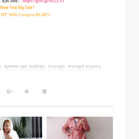
için link:
https://goo.gl/bz2Z35
New Year Big Sale !
 Coupon:RGBF1
m
#pembe spor ayakkabı
#rosegal
#rosegal alışveriş