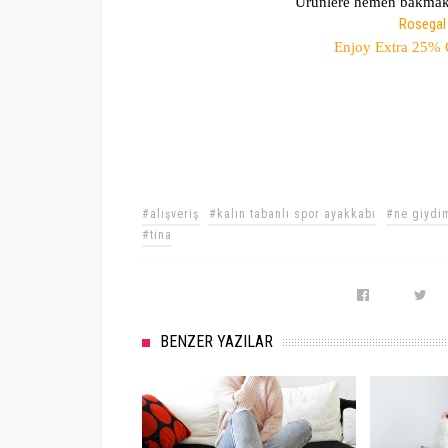
Ürünlere hemen bakmak 
Rosegal 
Enjoy Extra 25% OFF With
#alışveriş
#kalın tabanlı spor ayakkabı
#ne giydi
#tina
BENZER YAZILAR