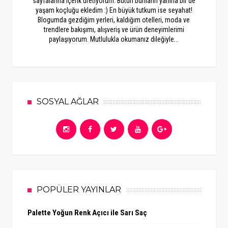
sayfalarına içerik üretiyorum. Bütün bunların yanına bir de
yaşam koçluğu ekledim :) En büyük tutkum ise seyahat!
Blogumda gezdiğim yerleri, kaldığım otelleri, moda ve
trendlere bakışımı, alışveriş ve ürün deneyimlerimi
paylaşıyorum. Mutlulukla okumanız dileğiyle...
SOSYAL AĞLAR
POPÜLER YAYINLAR
Palette Yoğun Renk Açıcı ile Sarı Saç