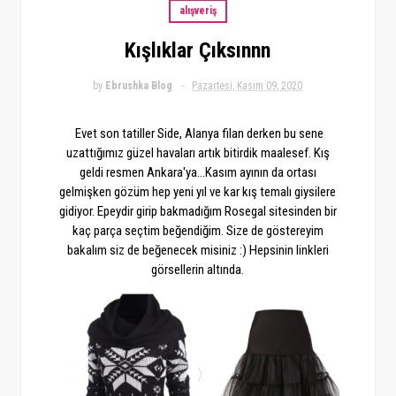
alışveriş
Kışlıklar Çıksınnn
by
Ebrushka Blog
Pazartesi, Kasım 09, 2020
Evet son tatiller Side, Alanya filan derken bu sene
uzattığımız güzel havaları artık bitirdik maalesef. Kış
geldi resmen Ankara'ya...Kasım ayının da ortası
gelmişken gözüm hep yeni yıl ve kar kış temalı giysilere
gidiyor. Epeydir girip bakmadığım Rosegal sitesinden bir
kaç parça seçtim beğendiğim. Size de göstereyim
bakalım siz de beğenecek misiniz :) Hepsinin linkleri
görsellerin altında.