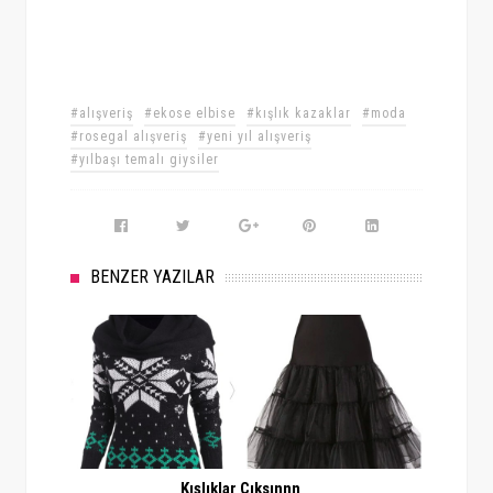
#alışveriş
#ekose elbise
#kışlık kazaklar
#moda
#rosegal alışveriş
#yeni yıl alışveriş
#yılbaşı temalı giysiler
BENZER YAZILAR
Kışlıklar Çıksınnn