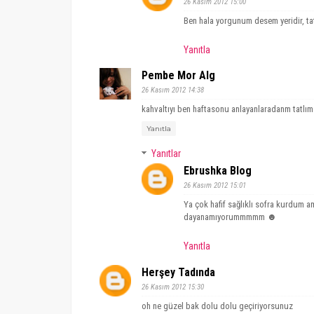
26 Kasım 2012 15:00
Ben hala yorgunum desem yeridir, tati
Yanıtla
Pembe Mor Alg
26 Kasım 2012 14:38
kahvaltıyı ben haftasonu anlayanlaradanm tatlım 
Yanıtla
Yanıtlar
Ebrushka Blog
26 Kasım 2012 15:01
Ya çok hafif sağlıklı sofra kurdum a
dayanamıyorummmmm ☻
Yanıtla
Herşey Tadında
26 Kasım 2012 15:30
oh ne güzel bak dolu dolu geçiriyorsunuz