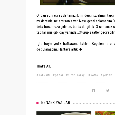
Ondan sonrası ev de temizlik mi dersiniz, elmalı tarçınl
mı dersiniz, ne ararsanız var. Nasıl geçti anlamadım. 
defa hoşumuza gidince, burda da gittik. O sımsıcak si
tatlılar, mis gibi çay yanında...Oturup saatler geçirebil
İşte böyle yedik haftasonu tatilini. Keçelerime 
de bulamadım. Haftaya artık ☻
That's All...
#kahvaltı
#pazar
#simit sarayı
#sofra
#yemek
BENZER YAZILAR