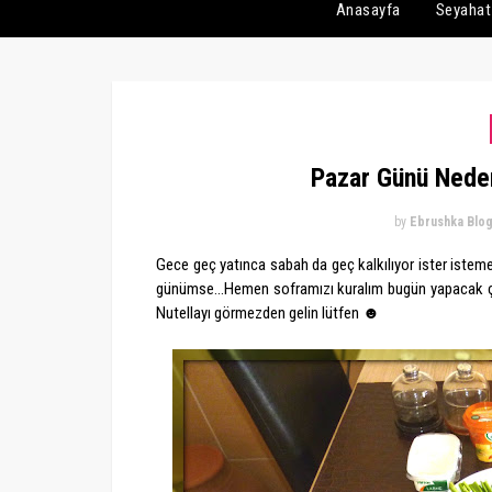
Anasayfa
Seyahat
Pazar Günü Neden
by
Ebrushka Blo
Gece geç yatınca sabah da geç kalkılıyor ister istem
günümse...Hemen soframızı kuralım bugün yapacak çok
Nutellayı görmezden gelin lütfen ☻