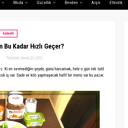
Moda
Güzellik
Benden
Arşiv
Etkinlik
kahvaltı
 Bu Kadar Hızlı Geçer?
g
Pazartesi, Kasım 26, 2012
ez. Ki en sevmediğim şeydir, günü harcamak, hele o gün tek tatil
 iş var. Sade ve kilo yapmayacak hafif bir menü var bu pazar.