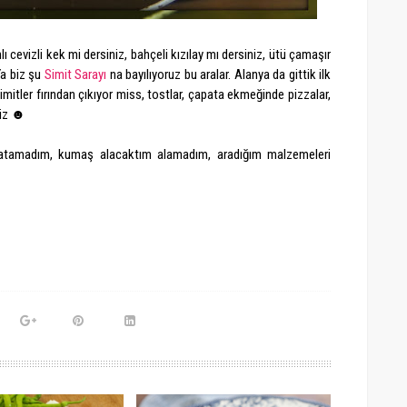
ı cevizli kek mi dersiniz, bahçeli kızılay mı dersiniz, ütü çamaşır
Ya biz şu
Simit Sarayı
na bayılıyoruz bu aralar. Alanya da gittik ilk
mitler fırından çıkıyor miss, tostlar, çapata ekmeğinde pizzalar,
iriz ☻
el atamadım, kumaş alacaktım alamadım, aradığım malzemeleri