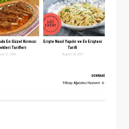
da En Güzel Kırmızı
Erişte Nasıl Yapılır ve Ev Eriştesi
kleri Tarifleri
Tarifi
une 15, 2020
August 28, 2019
SONRAKİ
Yılbaşı Ağacımız Hazıııırrr ☺