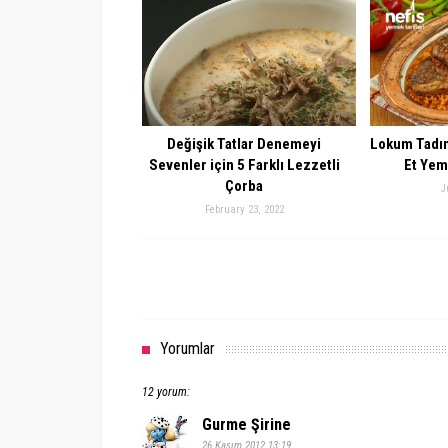
Değişik Tatlar Denemeyi
Lokum Tadın
Sevenler için 5 Farklı Lezzetli
Et Yeme
Çorba
J
February 23, 2022
Yorumlar
12 yorum:
Gurme Şirine
26 Kasım 2012 13:19