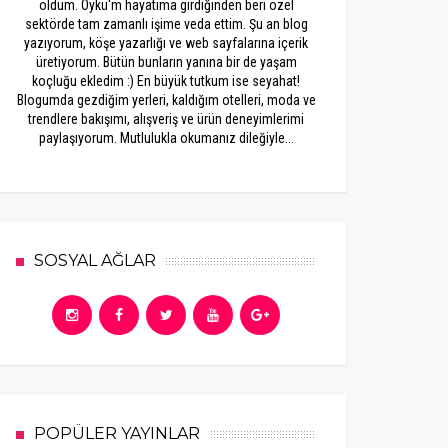
oldum. Öykü'm hayatıma girdiğinden beri özel
sektörde tam zamanlı işime veda ettim. Şu an blog
yazıyorum, köşe yazarlığı ve web sayfalarına içerik
üretiyorum. Bütün bunların yanına bir de yaşam
koçluğu ekledim :) En büyük tutkum ise seyahat!
Blogumda gezdiğim yerleri, kaldığım otelleri, moda ve
trendlere bakışımı, alışveriş ve ürün deneyimlerimi
paylaşıyorum. Mutlulukla okumanız dileğiyle...
SOSYAL AĞLAR
POPÜLER YAYINLAR