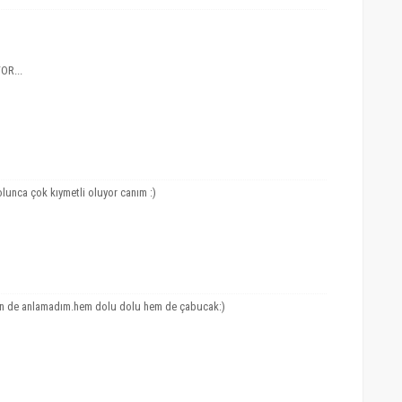
OR...
olunca çok kıymetli oluyor canım :)
n de anlamadım.hem dolu dolu hem de çabucak:)