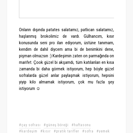
Onların dışında patates salatamız, patlıcan salatamız,
haşlanmış brokolimiz de vardı. Gülhancım, kısır
konusunda seni pro ilan ediyorum, üstüne tanımam,
kendim de dahil diycem ama bi de benimkini dene,
pişman olmazsın :) Kardeşimin zaten on parmağında on
marifet. Çook güzel bi akşamdı, tüm katılanları en kısa
zamanda bi daha görmek istiyorum, hep böyle güzel
sofralarda güzel anlar paylaşmak istiyorum, hepsini
yiyip kilo almamak istiyorum, çok mu fazla şey
istiyorum ☺
#çay sofrası
#güneş böreği
#haftasonu
#kardeşim
#kısır
#pratik tarifler
#sofra
#yemek