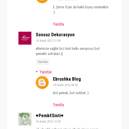
E Zerrin Özer de haklı bunu istemekte
:)
Yanıtla
Sonsuz Dekorasyon
18 Aralık 2012 21:08
ellerinize sağlık biz türk halkı seviyoruz bol
yemekli sofraları:))
Yanıtla
Yanıtlar
Ebrushka Blog
19 Aralık 2012 08:56
Bol yemek, bol sohbet :)
Yanıtla
♥pemb€sinti♥
19 Aralık 2012 12:29