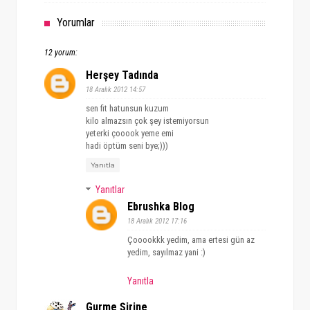
Yorumlar
12 yorum:
Herşey Tadında
18 Aralık 2012 14:57
sen fit hatunsun kuzum
kilo almazsın çok şey istemiyorsun
yeterki çooook yeme emi
hadi öptüm seni bye;)))
Yanıtla
Yanıtlar
Ebrushka Blog
18 Aralık 2012 17:16
Çooookkk yedim, ama ertesi gün az
yedim, sayılmaz yani :)
Yanıtla
Gurme Şirine