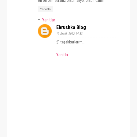
oh oh ohh sefanız olsun afiyet olsun canım
Yanıtla
Yanıtlar
Ebrushka Blog
19 Aralık 2012 14:33
:)) teşekkürlerrrr...
Yanıtla