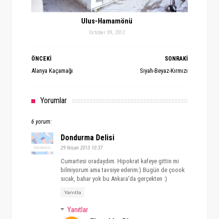
Ulus-Hamamönü
October 09, 2012
ÖNCEKİ
SONRAKİ
Alanya Kaçamağı
Siyah-Beyaz-Kırmızı
Yorumlar
6 yorum:
Dondurma Delisi
29 Nisan 2013 10:37
Cumartesi oradaydım. Hipokrat kafeye gittin mi
bilmiyorum ama tavsiye ederim:) Bugün de çoook
sıcak, bahar yok bu Ankara'da gerçekten :)
Yanıtla
Yanıtlar