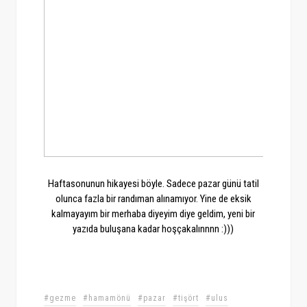
Haftasonunun hikayesi böyle. Sadece pazar günü tatil
olunca fazla bir randıman alınamıyor. Yine de eksik
kalmayayım bir merhaba diyeyim diye geldim, yeni bir
yazıda buluşana kadar hoşçakalınnnn :)))
#gezme
#hamamönü
#pazar
#tişört
#ulus