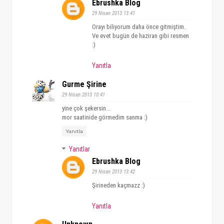
Ebrushka Blog
29 Nisan 2013 13:41
Orayı biliyorum daha önce gitmiştim.
Ve evet bugün de haziran gibi resmen
:)
Yanıtla
Gurme Şirine
29 Nisan 2013 10:41
yine çok şekersin...
mor saatinide görmedim sanma :)
Yanıtla
Yanıtlar
Ebrushka Blog
29 Nisan 2013 13:42
Şirineden kaçmazz :)
Yanıtla