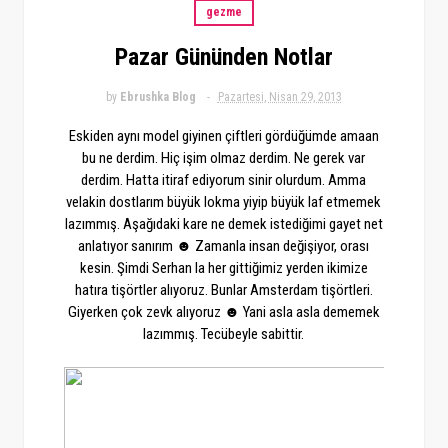
gezme
Pazar Gününden Notlar
by
Ebrushka Blog
Pazartesi, Nisan 29, 2013
Eskiden aynı model giyinen çiftleri gördüğümde amaan
bu ne derdim. Hiç işim olmaz derdim. Ne gerek var
derdim. Hatta itiraf ediyorum sinir olurdum. Amma
velakin dostlarım büyük lokma yiyip büyük laf etmemek
lazımmış. Aşağıdaki kare ne demek istediğimi gayet net
anlatıyor sanırım ☻ Zamanla insan değişiyor, orası
kesin. Şimdi Serhan la her gittiğimiz yerden ikimize
hatıra tişörtler alıyoruz. Bunlar Amsterdam tişörtleri.
Giyerken çok zevk alıyoruz ☻ Yani asla asla dememek
lazımmış. Tecübeyle sabittir.