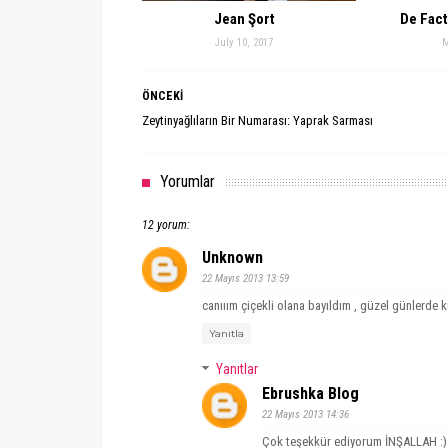
Jean Şort
De Fact
July 10, 2017
M
ÖNCEKİ
Zeytinyağlıların Bir Numarası: Yaprak Sarması
Yorumlar
12 yorum:
Unknown
22 Mayıs 2013 13:59
canııım çiçekli olana bayıldım , güzel günlerde ku
Yanıtla
Yanıtlar
Ebrushka Blog
22 Mayıs 2013 14:36
Çok teşekkür ediyorum İNŞALLAH :)