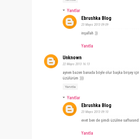
Yanıtlar
Ebrushka Blog
23 Mayıs 2013 09:09
inşallah :))
Yanıtla
Unknown
22 Mayıs 2013 16:13
aynen bazen banada böyle olur başka birşey içi
üzülürüm :)))
Yanıtla
Yanıtlar
Ebrushka Blog
23 Mayıs 2013 09:10
evet ben de şimdi üzülme safhasınd
Yanıtla