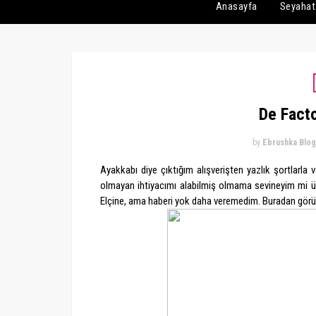
Anasayfa
Seyahat
De Facto
by
Ebrushka Blog
Ayakkabı diye çıktığım alışverişten yazlık şortlarla 
olmayan ihtiyacımı alabilmiş olmama sevineyim mi üzül
Elçine, ama haberi yok daha veremedim. Buradan görür