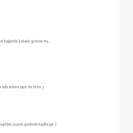
üst beğendm babalar gününe inş..
 öyle atlama yaptı de facto :)
ayıldım sıcacık günlerde keyifle giy :)