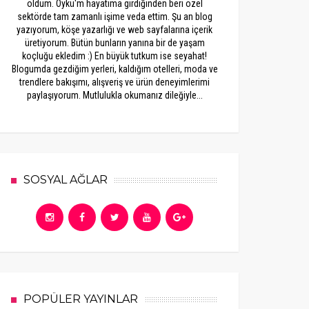
oldum. Öykü'm hayatıma girdiğinden beri özel
sektörde tam zamanlı işime veda ettim. Şu an blog
yazıyorum, köşe yazarlığı ve web sayfalarına içerik
üretiyorum. Bütün bunların yanına bir de yaşam
koçluğu ekledim :) En büyük tutkum ise seyahat!
Blogumda gezdiğim yerleri, kaldığım otelleri, moda ve
trendlere bakışımı, alışveriş ve ürün deneyimlerimi
paylaşıyorum. Mutlulukla okumanız dileğiyle...
SOSYAL AĞLAR
POPÜLER YAYINLAR