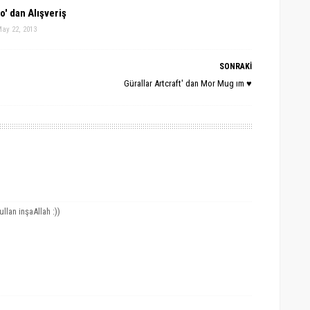
o' dan Alışveriş
ay 22, 2013
SONRAKİ
Gürallar Artcraft' dan Mor Mug ım ♥
llan inşaAllah :))