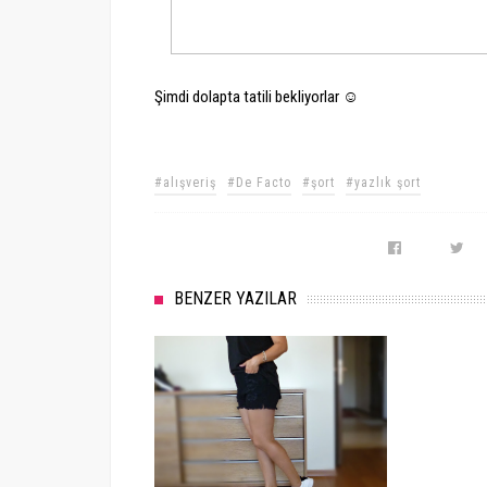
Şimdi dolapta tatili bekliyorlar ☺
#alışveriş
#De Facto
#şort
#yazlık şort
BENZER YAZILAR