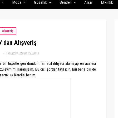
Moda
Güzellik
Benden
Arşiv
Etkinlik
alışveriş
' dan Alışveriş
Çarşamba, Mayıs 22, 2013
ve bir tişörtle geri döndüm. En acil ihtiyacı alamayıp en acelesi
eyim mi kararsızım. Bu cici şortlar tatil için. Biri bana biri de
 artık ☺ Karelisi benim.