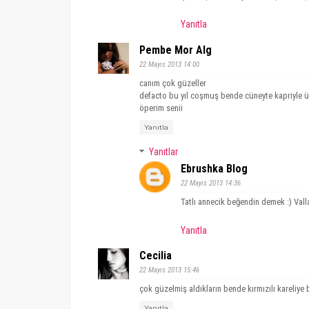
Yanıtla
Pembe Mor Alg
22 Mayıs 2013 14:00
canım çok güzeller
defacto bu yıl coşmuş bende cüneyte kapriyle 
öperim senii
Yanıtla
Yanıtlar
Ebrushka Blog
22 Mayıs 2013 14:36
Tatlı annecik beğendin demek :) Valla
Yanıtla
Cecilia
22 Mayıs 2013 15:46
çok güzelmiş aldıkların bende kırmızılı kareliye b
Yanıtla