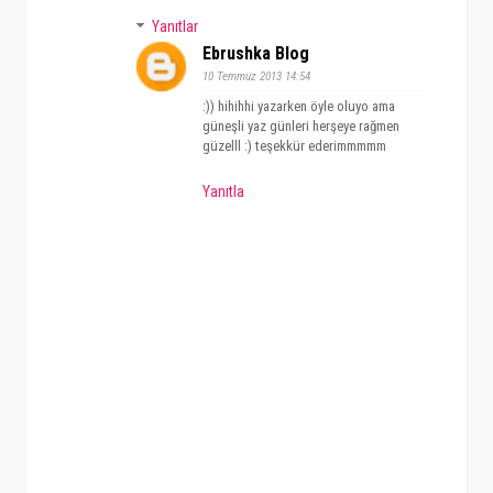
Yanıtlar
Ebrushka Blog
10 Temmuz 2013 14:54
:)) hihihhi yazarken öyle oluyo ama
güneşli yaz günleri herşeye rağmen
güzelll :) teşekkür ederimmmmm
Yanıtla