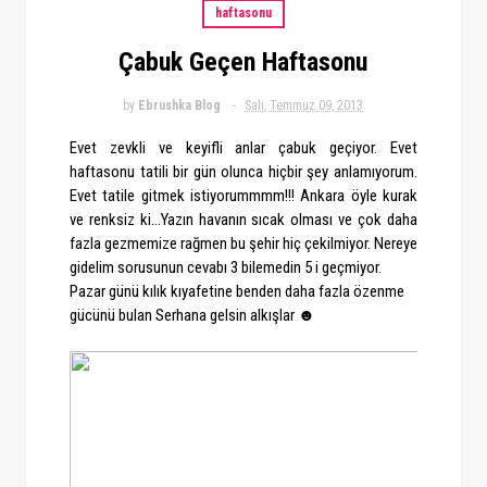
haftasonu
Çabuk Geçen Haftasonu
by
Ebrushka Blog
Salı, Temmuz 09, 2013
Evet zevkli ve keyifli anlar çabuk geçiyor. Evet
haftasonu tatili bir gün olunca hiçbir şey anlamıyorum.
Evet tatile gitmek istiyorummmm!!! Ankara öyle kurak
ve renksiz ki...Yazın havanın sıcak olması ve çok daha
fazla gezmemize rağmen bu şehir hiç çekilmiyor. Nereye
gidelim sorusunun cevabı 3 bilemedin 5 i geçmiyor.
Pazar günü kılık kıyafetine benden daha fazla özenme
gücünü bulan Serhana gelsin alkışlar ☻