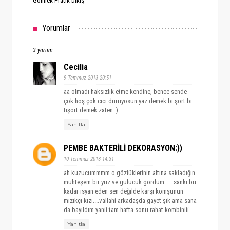
Gömlek-Pratik Dikiş
Yorumlar
3 yorum:
Cecilia
9 Temmuz 2013 20:51
aa olmadı haksızlık etme kendine, bence sende
çok hoş çok cici duruyosun yaz demek bi şort bi
tişört demek zaten :)
Yanıtla
PEMBE BAKTERİLİ DEKORASYON:))
10 Temmuz 2013 14:31
ah kuzucummmm o gözlüklerinin altına sakladığın
muhteşem bir yüz ve gülücük gördüm..... sanki bu
kadar isyan eden sen değilde karşı komşunun
mızıkçı kızı....vallahi arkadaşda gayet şık ama sana
da bayıldım yanii tam hafta sonu rahat kombiniii
Yanıtla