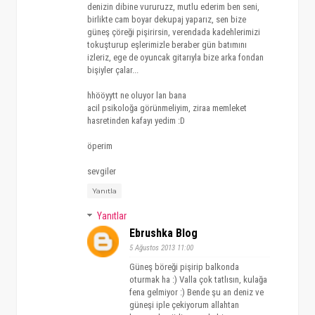
denizin dibine vururuzz, mutlu ederim ben seni,
birlikte cam boyar dekupaj yaparız, sen bize
güneş çöreği pişirirsin, verendada kadehlerimizi
tokuşturup eşlerimizle beraber gün batımını
izleriz, ege de oyuncak gitarıyla bize arka fondan
bişiyler çalar...
hhööyytt ne oluyor lan bana
acil psikoloğa görünmeliyim, ziraa memleket
hasretinden kafayı yedim :D
öperim
sevgiler
Yanıtla
Yanıtlar
Ebrushka Blog
5 Ağustos 2013 11:00
Güneş böreği pişirip balkonda
oturmak ha :) Valla çok tatlısın, kulağa
fena gelmiyor :) Bende şu an deniz ve
güneşi iple çekiyorum allahtan