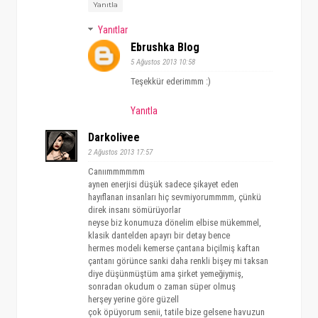
Yanıtla
Yanıtlar
Ebrushka Blog
5 Ağustos 2013 10:58
Teşekkür ederimmm :)
Yanıtla
Darkolivee
2 Ağustos 2013 17:57
Canıımmmmmm
aynen enerjisi düşük sadece şikayet eden
hayıflanan insanları hiç sevmiyorummmm, çünkü
direk insanı sömürüyorlar
neyse biz konumuza dönelim elbise mükemmel,
klasik dantelden apayrı bir detay bence
hermes modeli kemerse çantana biçilmiş kaftan
çantanı görünce sanki daha renkli bişey mi taksan
diye düşünmüştüm ama şirket yemeğiymiş,
sonradan okudum o zaman süper olmuş
herşey yerine göre güzell
çok öpüyorum senii, tatile bize gelsene havuzun