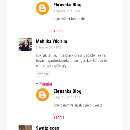
Ebrushka Blog
5 Ağustos 2013 11:03
teşekkürler bence de...
Yanıtla
Mehlika Yıldırım
2 Ağustos 2013 18:55
çok şık tatlım, little black dress dedikleri ve her
bayanın gardırobunda olması gereken türden bir
elbise, güle güle giy
Yanıtla
Yanıtlar
Ebrushka Blog
5 Ağustos 2013 11:03
Evet canım ya siyah öyle oluyor :)
Yanıtla
Swotpisces