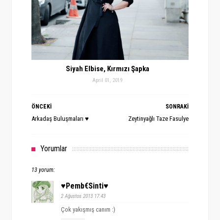
Siyah Elbise, Kırmızı Şapka
April 01, 2019
ÖNCEKİ
SONRAKİ
Arkadaş Buluşmaları ♥
Zeytinyağlı Taze Fasulye
Yorumlar
13 yorum:
♥pemb€sinti♥
2 Ağustos 2013 17:43
Çok yakışmış canım :)