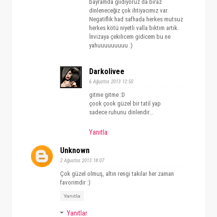
bayramda giidiyoruz da biraz
dinleneceğiz çok ihtiyacımız var.
Negatiflik had safhada herkes mutsuz
herkes kötü niyetli valla bıktım artık.
İnvizaya çekilicem gidicem bu ne
yahuuuuuuuuu :)
Darkolivee
6 Ağustos 2013 12:50
gitme gitme :D
çook çook güzel bir tatil yap
sadece ruhunu dinlendir...
Yanıtla
Unknown
2 Ağustos 2013 18:07
Çok güzel olmuş, altın rengi takılar her zaman
favorimdir :)
Yanıtla
Yanıtlar