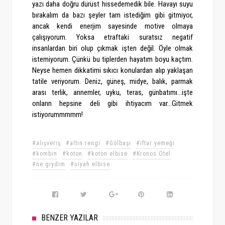
yazı daha doğru dürüst hissedemedik bile. Havayı suyu
bırakalım da bazı şeyler tam istediğim gibi gitmiyor,
ancak kendi enerjim sayesinde motive olmaya
çalışıyorum. Yoksa etraftaki suratsız negatif
insanlardan biri olup çıkmak işten değil. Öyle olmak
istemiyorum. Çünkü bu tiplerden hayatım boyu kaçtım.
Neyse hemen dikkatimi sıkıcı konulardan alıp yaklaşan
tatile veriyorum. Deniz, güneş, midye, balık, parmak
arası terlik, annemler, uyku, teras, günbatımı...işte
onların hepsine deli gibi ihtiyacım var...Gitmek
istiyorummmmm!
#alışveriş
#altın rengi
#Gölbaşı
#iftar yemeği
#kombin
#koton
#koton elbise
#Kronos Otel
#ne giydim
#siyah elbise
BENZER YAZILAR