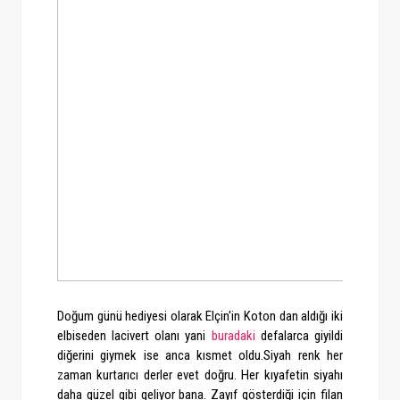
Doğum günü hediyesi olarak Elçin'in Koton dan aldığı iki
elbiseden lacivert olanı yani
buradaki
defalarca giyildi
diğerini giymek ise anca kısmet oldu.
Siyah renk her
zaman kurtarıcı derler evet doğru. Her kıyafetin siyahı
daha güzel gibi geliyor bana. Zayıf gösterdiği için filan