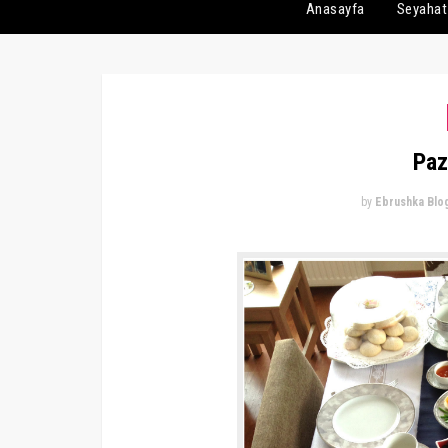
Anasayfa
Seyahat
Paz
by
Ebrushka Blo