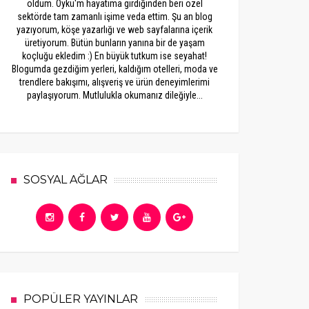
oldum. Öykü'm hayatıma girdiğinden beri özel
sektörde tam zamanlı işime veda ettim. Şu an blog
yazıyorum, köşe yazarlığı ve web sayfalarına içerik
üretiyorum. Bütün bunların yanına bir de yaşam
koçluğu ekledim :) En büyük tutkum ise seyahat!
Blogumda gezdiğim yerleri, kaldığım otelleri, moda ve
trendlere bakışımı, alışveriş ve ürün deneyimlerimi
paylaşıyorum. Mutlulukla okumanız dileğiyle...
SOSYAL AĞLAR
POPÜLER YAYINLAR