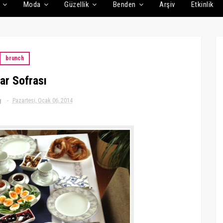
Moda
Güzellik
Benden
Arşiv
Etkinlik
brunch
ar Sofrası
g
Pazartesi, Ocak 06, 2014