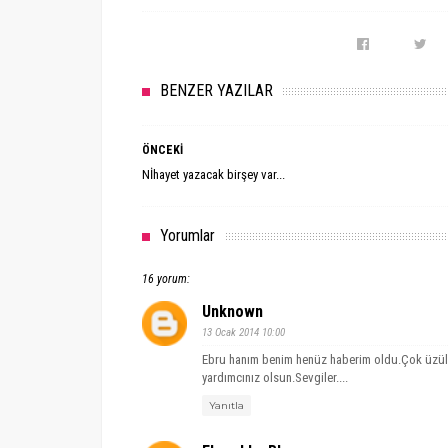
BENZER YAZILAR
ÖNCEKİ
Nİhayet yazacak birşey var...
Yorumlar
16 yorum:
Unknown
13 Ocak 2014 10:00
Ebru hanım benim henüz haberim oldu.Çok üzüldü
yardımcınız olsun.Sevgiler....
Yanıtla