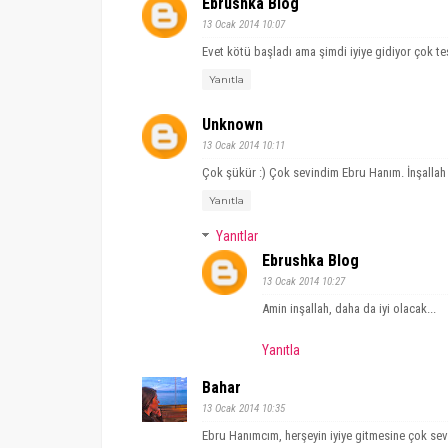
Ebrushka Blog
13 Ocak 2014 10:07
Evet kötü başladı ama şimdi iyiye gidiyor çok teş
Yanıtla
Unknown
13 Ocak 2014 10:11
Çok şükür :) Çok sevindim Ebru Hanım. İnşallah a
Yanıtla
Yanıtlar
Ebrushka Blog
13 Ocak 2014 10:27
Amin inşallah, daha da iyi olacak...
Yanıtla
Bahar
13 Ocak 2014 10:35
Ebru Hanımcım, herşeyin iyiye gitmesine çok sevi