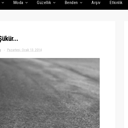
Moda
Güzellik
Benden
Arşiv
Etkinlik
Şükür...
g
Pazartesi, Ocak 13, 2014