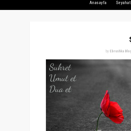
Anasayfa
Seyahat
by
Ebrushka Blo