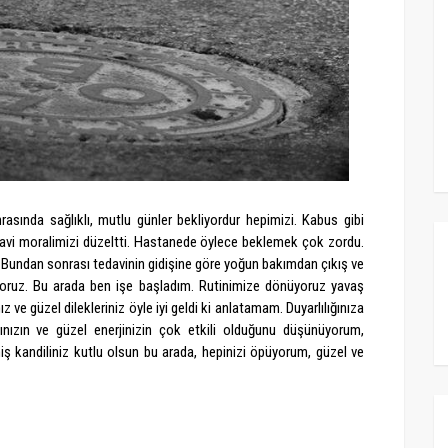
nrasında sağlıklı, mutlu günler bekliyordur hepimizi. Kabus gibi
edavi moralimizi düzeltti. Hastanede öylece beklemek çok zordu.
un. Bundan sonrası tedavinin gidişine göre yoğun bakımdan çıkış ve
yoruz. Bu arada ben işe başladım. Rutinimize dönüyoruz yavaş
ve güzel dilekleriniz öyle iyi geldi ki anlatamam. Duyarlılığınıza
nızın ve güzel enerjinizin çok etkili olduğunu düşünüyorum,
ş kandiliniz kutlu olsun bu arada, hepinizi öpüyorum, güzel ve