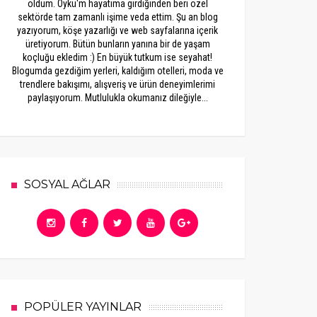
oldum. Öykü'm hayatıma girdiğinden beri özel
sektörde tam zamanlı işime veda ettim. Şu an blog
yazıyorum, köşe yazarlığı ve web sayfalarına içerik
üretiyorum. Bütün bunların yanına bir de yaşam
koçluğu ekledim :) En büyük tutkum ise seyahat!
Blogumda gezdiğim yerleri, kaldığım otelleri, moda ve
trendlere bakışımı, alışveriş ve ürün deneyimlerimi
paylaşıyorum. Mutlulukla okumanız dileğiyle...
SOSYAL AĞLAR
POPÜLER YAYINLAR