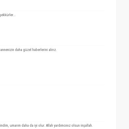
ekkürler...
nnenizin daha güzel haberlerini alırız.
ndim, umarım daha da iyi olur. Allah yardımcınız olsun inşallah.