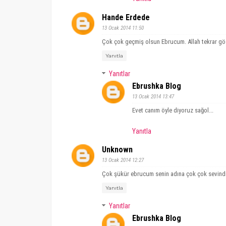
Hande Erdede
13 Ocak 2014 11:50
Çok çok geçmiş olsun Ebrucum. Allah tekrar gös
Yanıtla
Yanıtlar
Ebrushka Blog
13 Ocak 2014 13:47
Evet canım öyle diyoruz sağol...
Yanıtla
Unknown
13 Ocak 2014 12:27
Çok şükür ebrucum senin adına çok çok sevindim
Yanıtla
Yanıtlar
Ebrushka Blog