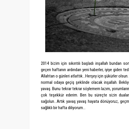
2014 bizim için sıkıntılı başladı inşallah bundan so
geçen haftanın ardından yeni haberler, iyiye giden t
Allahtan o günleri atlattık...Herşey için şükürler ols
normal odaya geçiş şeklinde olacak inşallah. Bekli
yavaş. Bunu tekrar tekrar söylemem lazım, yorumlarınız 
çok teşekkür ederim. Ben bu süreçte sizin duaları
sağolun...Artık yavaş yavaş hayata dönüyoruz, geçmi
sağlıklı bir hafta diliyorum...