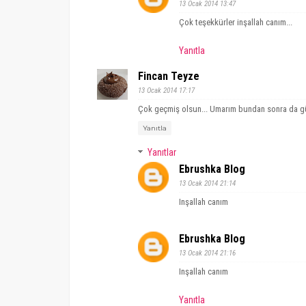
13 Ocak 2014 13:47
Çok teşekkürler inşallah canım...
Yanıtla
Fincan Teyze
13 Ocak 2014 17:17
Çok geçmiş olsun... Umarım bundan sonra da güzel
Yanıtla
Yanıtlar
Ebrushka Blog
13 Ocak 2014 21:14
Inşallah canım
Ebrushka Blog
13 Ocak 2014 21:16
Inşallah canım
Yanıtla