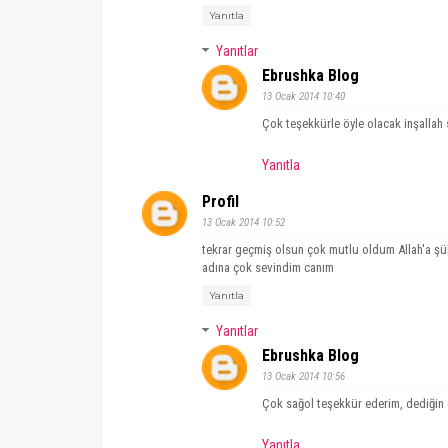
Yanıtla
Yanıtlar
Ebrushka Blog
13 Ocak 2014 10:40
Çok teşekkürle öyle olacak inşallah 
Yanıtla
Profil
13 Ocak 2014 10:52
tekrar geçmiş olsun çok mutlu oldum Allah'a şü
adına çok sevindim canım
Yanıtla
Yanıtlar
Ebrushka Blog
13 Ocak 2014 10:56
Çok sağol teşekkür ederim, dediğin g
Yanıtla