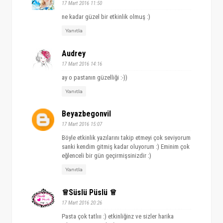
17 Mart 2016 11:50
ne kadar güzel bir etkinlik olmuş :)
Yanıtla
Audrey
17 Mart 2016 14:16
ay o pastanın güzelliği :-))
Yanıtla
Beyazbegonvil
17 Mart 2016 15:07
Böyle etkinlik yazılarını takip etmeyi çok seviyorum
sanki kendim gitmiş kadar oluyorum :) Eminim çok
eğlenceli bir gün geçirmişsinizdir :)
Yanıtla
♕Süslü Püslü ♕
17 Mart 2016 20:26
Pasta çok tatlııı :) etkinliğinz ve sizler harika