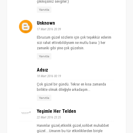
çıkmışsiniz sevgiler:)
Yanıtla
Unknown
17 Mart 2016 20:39
Ebrucum güzel sözlerin için çok teşekkür ederim
sizi rahat ettirebildiysem ne mutlu bana :) her
zamanki gibi yine çok güzelsin.
Yanıtla
Adsız
18 Mart 2016 00:19
Çok güzel bir gündü. Tekrar en kısa zamanda
birlikte olmak dileğiyle arkadaşım...
Yanıtla
Yeşimle Her Telden
22 Mart 2016 23:25
Hanımlar güzel,etkinlik güzel,sohbet muhabbet
güzel....Umarım bu tür etkinliklerden biriyle