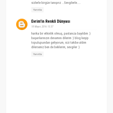
sizlerle birgün tanışırız ...Sevgilerle.....
Yanıtla
Evrim'in Renkli Dünyası
18 Mayıs 2016 15:37
harika bir etkinlik olmuş, pastanıza bayıldım :)
başarılarınızın devamını dilerim :) blog keşip
topulupundan geliyorum, sizi takibe aldım
dilerseniz ben de beklerim, sevgiler :)
Yanıtla