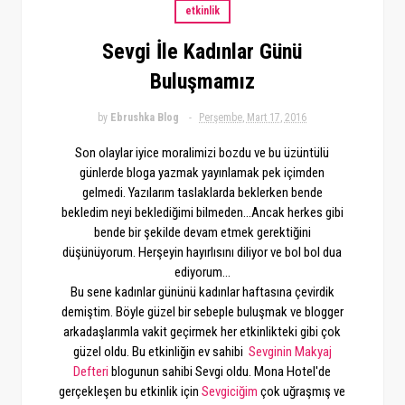
etkinlik
Sevgi İle Kadınlar Günü
Buluşmamız
by
Ebrushka Blog
Perşembe, Mart 17, 2016
Son olaylar iyice moralimizi bozdu ve bu üzüntülü
günlerde bloga yazmak yayınlamak pek içimden
gelmedi. Yazılarım taslaklarda beklerken bende
bekledim neyi beklediğimi bilmeden...Ancak herkes gibi
bende bir şekilde devam etmek gerektiğini
düşünüyorum. Herşeyin hayırlısını diliyor ve bol bol dua
ediyorum...
Bu sene kadınlar gününü kadınlar haftasına çevirdik
demiştim. Böyle güzel bir sebeple buluşmak ve blogger
arkadaşlarımla vakit geçirmek her etkinlikteki gibi çok
güzel oldu. Bu etkinliğin ev sahibi
Sevginin Makyaj
Defteri
blogunun sahibi Sevgi oldu. Mona Hotel'de
gerçekleşen bu etkinlik için
Sevgiciğim
çok uğraşmış ve