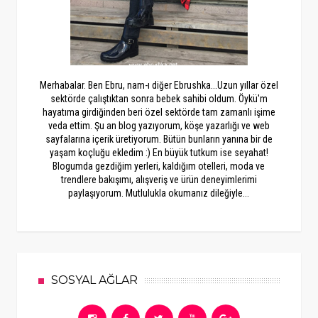
Merhabalar. Ben Ebru, nam-ı diğer Ebrushka...Uzun yıllar özel
sektörde çalıştıktan sonra bebek sahibi oldum. Öykü'm
hayatıma girdiğinden beri özel sektörde tam zamanlı işime
veda ettim. Şu an blog yazıyorum, köşe yazarlığı ve web
sayfalarına içerik üretiyorum. Bütün bunların yanına bir de
yaşam koçluğu ekledim :) En büyük tutkum ise seyahat!
Blogumda gezdiğim yerleri, kaldığım otelleri, moda ve
trendlere bakışımı, alışveriş ve ürün deneyimlerimi
paylaşıyorum. Mutlulukla okumanız dileğiyle...
SOSYAL AĞLAR