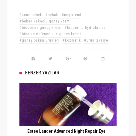
#anne bebek
#bebak güneş kremi
#bebak kakaolu güneş kremi
#bioderma güneş kremi
#bioderma hydrabio su
#bionike defence sun güneş kremi
#güneş bakım ürünleri
#kozmetik
#ürün tavsiye
BENZER YAZILAR
Estee Lauder Advanced Night Repair Eye