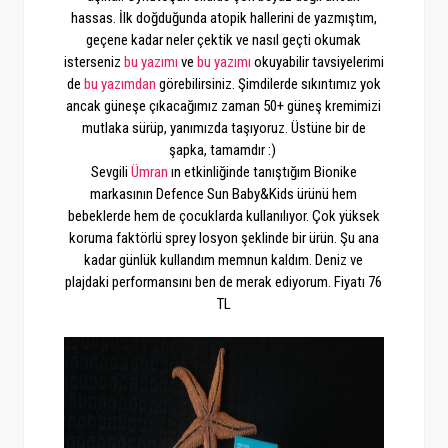
hassas. İlk doğduğunda atopik hallerini de yazmıştım,
geçene kadar neler çektik ve nasıl geçti okumak
isterseniz
bu yazımı
ve
bu yazımı
okuyabilir tavsiyelerimi
de
bu yazımdan
görebilirsiniz. Şimdilerde sıkıntımız yok
ancak güneşe çıkacağımız zaman 50+ güneş kremimizi
mutlaka sürüp, yanımızda taşıyoruz. Üstüne bir de
şapka, tamamdır :)
Sevgili
Ümran
ın etkinliğinde tanıştığım Bionike
markasının Defence Sun Baby&Kids ürünü hem
bebeklerde hem de çocuklarda kullanılıyor. Çok yüksek
koruma faktörlü sprey losyon şeklinde bir ürün. Şu ana
kadar günlük kullandım memnun kaldım. Deniz ve
plajdaki performansını ben de merak ediyorum. Fiyatı 76
TL