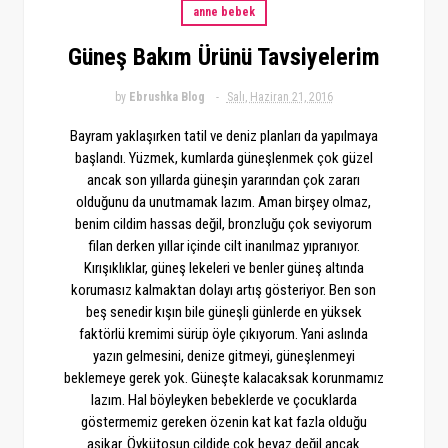
anne bebek
Güneş Bakım Ürünü Tavsiyelerim
by
Ebrushka Blog
Salı, Haziran 21, 2016
Bayram yaklaşırken tatil ve deniz planları da yapılmaya
başlandı. Yüzmek, kumlarda güneşlenmek çok güzel
ancak son yıllarda güneşin yararından çok zararı
olduğunu da unutmamak lazım. Aman birşey olmaz,
benim cildim hassas değil, bronzluğu çok seviyorum
filan derken yıllar içinde cilt inanılmaz yıpranıyor.
Kırışıklıklar, güneş lekeleri ve benler güneş altında
korumasız kalmaktan dolayı artış gösteriyor. Ben son
beş senedir kışın bile güneşli günlerde en yüksek
faktörlü kremimi sürüp öyle çıkıyorum. Yani aslında
yazın gelmesini, denize gitmeyi, güneşlenmeyi
beklemeye gerek yok. Güneşte kalacaksak korunmamız
lazım. Hal böyleyken bebeklerde ve çocuklarda
göstermemiz gereken özenin kat kat fazla olduğu
aşikar. Öykütoşun cildide çok beyaz değil ancak