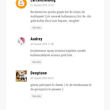
Larcencielblog
21 Haziran 2016 12:52
Bioderma'nın yazıda geçen her iki ürünü de
muhteşem! Çok severek kullanıyoruz biz de. üle
güle kullan Ebru'cum hepsini, sevgiler!
Yanıtla
Audrey
22 Haziran 2016 11:08
biodermanın sprey ürününe bayıldım sürekli
kullanacaklarım arasına girdi bile..
Yanıtla
Deeptone
22 Haziran 2016 20:23
güneş şemsiyesi bi deeee :) bi de merabaaaaa bi
de görüşürüz ki yineeee :)
Yanıtla