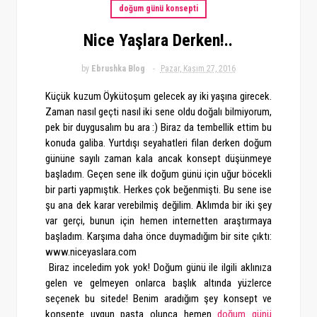
doğum günü konsepti
Nice Yaşlara Derken!..
by
Ebrushka Blog
Pazar, Kasım 27, 2016
Küçük kuzum Öykütoşum gelecek ay iki yaşına girecek.
Zaman nasıl geçti nasıl iki sene oldu doğalı bilmiyorum,
pek bir duygusalım bu ara :) Biraz da tembellik ettim bu
konuda galiba. Yurtdışı seyahatleri filan derken doğum
gününe sayılı zaman kala ancak konsept düşünmeye
başladım. Geçen sene ilk doğum günü için uğur böcekli
bir parti yapmıştık. Herkes çok beğenmişti. Bu sene ise
şu ana dek karar verebilmiş değilim. Aklımda bir iki şey
var gerçi, bunun için hemen internetten araştırmaya
başladım. Karşıma daha önce duymadığım bir site çıktı:
www.niceyaslara.com
Biraz inceledim yok yok! Doğum günü ile ilgili aklınıza
gelen ve gelmeyen onlarca başlık altında yüzlerce
seçenek bu sitede! Benim aradığım şey konsept ve
konsepte uygun pasta olunca hemen
doğum günü