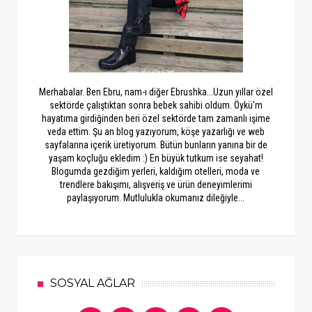
Merhabalar. Ben Ebru, nam-ı diğer Ebrushka...Uzun yıllar özel
sektörde çalıştıktan sonra bebek sahibi oldum. Öykü'm
hayatıma girdiğinden beri özel sektörde tam zamanlı işime
veda ettim. Şu an blog yazıyorum, köşe yazarlığı ve web
sayfalarına içerik üretiyorum. Bütün bunların yanına bir de
yaşam koçluğu ekledim :) En büyük tutkum ise seyahat!
Blogumda gezdiğim yerleri, kaldığım otelleri, moda ve
trendlere bakışımı, alışveriş ve ürün deneyimlerimi
paylaşıyorum. Mutlulukla okumanız dileğiyle...
SOSYAL AĞLAR