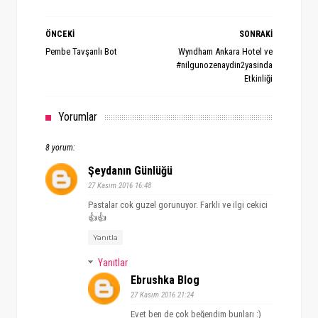
ÖNCEKİ
SONRAKİ
Pembe Tavşanlı Bot
Wyndham Ankara Hotel ve
#nilgunozenaydin2yasinda
Etkinliği
Yorumlar
8 yorum:
Şeydanın Günlüğü
27 Kasım 2016 16:48
Pastalar cok guzel gorunuyor. Farkli ve ilgi cekici
👍👍
Yanıtla
Yanıtlar
Ebrushka Blog
27 Kasım 2016 21:24
Evet ben de çok beğendim bunları :)