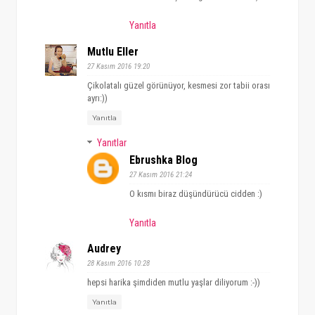
Yanıtla
Mutlu Eller
27 Kasım 2016 19:20
Çikolatalı güzel görünüyor, kesmesi zor tabii orası
ayrı:))
Yanıtla
Yanıtlar
Ebrushka Blog
27 Kasım 2016 21:24
O kısmı biraz düşündürücü cidden :)
Yanıtla
Audrey
28 Kasım 2016 10:28
hepsi harika şimdiden mutlu yaşlar diliyorum :-))
Yanıtla