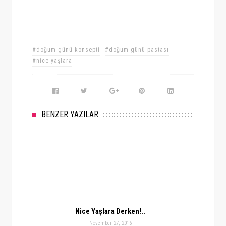
#doğum günü konsepti
#doğum günü pastası
#nice yaşlara
BENZER YAZILAR
Nice Yaşlara Derken!..
November 27, 2016