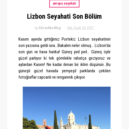
avrupa seyahati
Lizbon Seyahati Son Bölüm
by
Ebrushka Blog
Salı, Ocak 24, 2017
Kasım ayında gittiğimiz Portekiz Lizbon seyahatinin
son yazısına geldi sıra...Bakalım neler olmuş...
Lizbon'da
son gün ve hava harika! Güneş pırıl pırıl... Güneş öyle
güzel parlıyor ki tek gömlekle rahatça geziyoruz ve
aylardan Kasım! Ne kadar ılıman bir iklim düşünün...Bu
güneşli güzel havada yemyeşil parklarda çekilen
fotoğraflar capcanlı ve rengarenk çıkıyor.