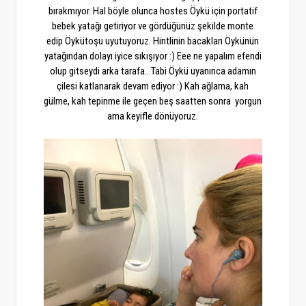
bırakmıyor. Hal böyle olunca hostes Öykü için portatif
bebek yatağı getiriyor ve gördüğünüz şekilde monte
edip Öykütoşu uyutuyoruz. Hintlinin bacakları Öykünün
yatağından dolayı iyice sıkışıyor :) Eee ne yapalım efendi
olup gitseydi arka tarafa...Tabi Öykü uyanınca adamın
çilesi katlanarak devam ediyor :) Kah ağlama, kah
gülme, kah tepinme ile geçen beş saatten sonra yorgun
ama keyifle dönüyoruz.