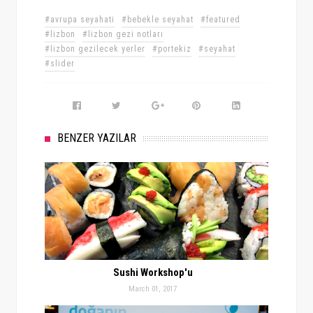
#avrupa seyahati
#bebekle seyahat
#featured
#lizbon
#lizbon gezi notları
#lizbon gezilecek yerler
#portekiz
#seyahat
#slider
BENZER YAZILAR
Sushi Workshop'u
March 01, 2017