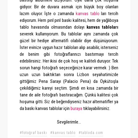
bastırıp albümlere diziyorum. Öyle daha çok hoşuma
gidiyor. Bir de duvara asmak için büyük boy olanları
lazım oluyor. İşte o zamanda
kanvas tablo
ları tercih
ediyorum. Hem pırıl pırıl baskı kalitesi, hem de yağlıboya
tablo havasında olmasından dolayı
kanvas tabloları
severek kullanıyorum. Bu tablolar aynı zamanda çok
güzel bir hediye alternatifi olabilir diye düşünüyorum.
İster evinize uygun hazır tabloları alıp asabilir, isterseniz
de benim gibi fotoğraflarınızı bastırmayı tercih
edebilirsiniz. Her ikisi de çok hoş ve kaliteli duruyor. Tek
sorun hangi fotoğrafı seçeceğinize karar vermek :) Ben
uzun uzun baktıktan sonra Lizbon seyahatimizde
gittiğimiz Pena Sarayı (Palacio Pena) da Öykütoşla
çekildiğimiz kareyi seçtim. Şimdi en kısa zamanda bir
tane de aile fotoğrafı bastıracağım. Çünkü kalitesi çok
hoşuma gitti. Siz de beğendiyseniz hazır alternatifler ya
da baskı kanvas tablolar için
buraya
tıklayabilirsiniz.
Sevgilerimle...
#fotoğraf baskı
#kanvas tablo
#tabloda.com