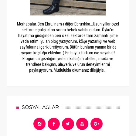
Merhabalar. Ben Ebru, nam-ı diğer Ebrushka...Uzun yıllar özel
sektörde çalıştıktan sonra bebek sahibi oldum. Öykü'm
hayatıma girdiğinden beri özel sektörde tam zamanlı işime
veda ettim. Şu an blog yazıyorum, köşe yazarlığı ve web
sayfalarına içerik üretiyorum. Bütün bunların yanına bir de
yaşam koçluğu ekledim :) En büyük tutkum ise seyahat!
Blogumda gezdiğim yerleri, kaldığım otelleri, moda ve
trendlere bakışımı, alışveriş ve ürün deneyimlerimi
paylaşıyorum. Mutlulukla okumanız dileğiyle...
SOSYAL AĞLAR