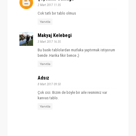
2 Mart 2017 11:35
Cok tatlı bır tablo olmus
Yanıtla
Makyaj Kelebegi
3 Mart 2017 16:35
Bu baskı tablolardan mutlaka yaptırmak istiyorum
bende .Harika fikir bence ;)
Yanıtla
Adsız
8 Mart 2017 09:50
Çok cici. Bizim de böyle bir aile resmimiz var
kanvas tablo.
Yanıtla