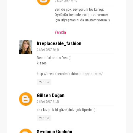
2 Mart 2017 10:12
Ben de çok seviyorum bu kareyi.
Öykünün benimle aynı pozu vermek
için uğraşmasını da unutamıyorum :)
Yanıtla
Irreplaceable_fashion
2 Mart 2017 10:46
Beautiful photo Dear:)
kisses
http://irreplaceable-fashion.blogspot.com/
Yanıtla
Gülsen Doğan
2 Mart 2017 11:28
ana kız pek bi güzelsiniz çok öperim :)
Yanıtla
Şeydanın Günlüğü