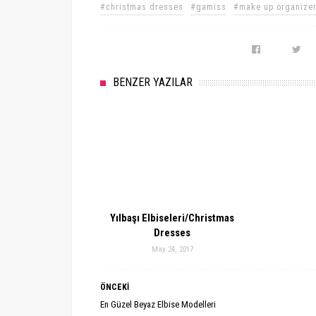
#christmas dresses
#gamiss
#make up organize
BENZER YAZILAR
Yılbaşı Elbiseleri/Christmas
Dresses
May 24, 2017
ÖNCEKİ
En Güzel Beyaz Elbise Modelleri