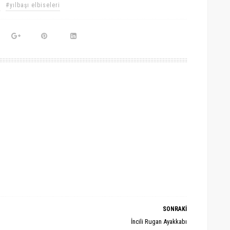
r
#yılbaşı elbiseleri
SONRAKİ
İncili Rugan Ayakkabı