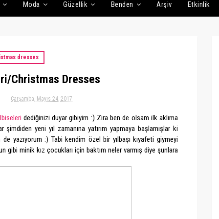
Moda
Güzellik
Benden
Arşiv
Etkinlik
istmas dresses
eri/Christmas Dresses
Çarşamba, Mayıs 24, 2017
lbiseleri
dediğinizi duyar gibiyim :) Zira ben de olsam ilk aklıma
r şimdiden yeni yıl zamanına yatırım yapmaya başlamışlar ki
de yazıyorum :) Tabi kendim özel bir yılbaşı kıyafeti giymeyi
gibi minik kız çocukları için baktım neler varmış diye şunlara