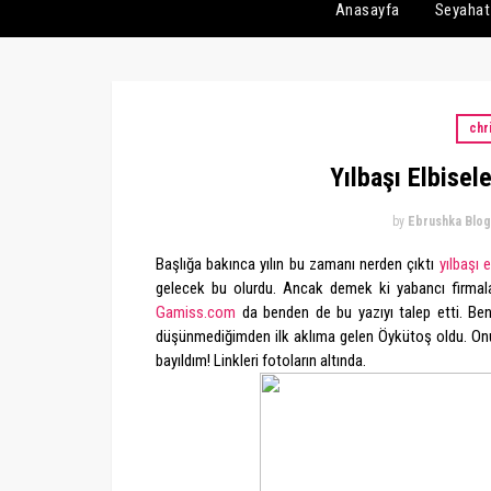
Anasayfa
Seyahat
chr
Yılbaşı Elbisel
by
Ebrushka Blog
Başlığa bakınca yılın bu zamanı nerden çıktı
yılbaşı e
gelecek bu olurdu. Ancak demek ki yabancı firmala
Gamiss.com
da benden de bu yazıyı talep etti. Ben 
düşünmediğimden ilk aklıma gelen Öykütoş oldu. Onun 
bayıldım! Linkleri fotoların altında.