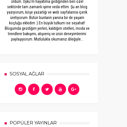
oldum. Öykü'm hayatıma girdiğinden beri özel
sektörde tam zamanlı işime veda ettim. Şu an blog
yazıyorum, köşe yazarlığı ve web sayfalarına içerik
üretiyorum. Bütün bunların yanına bir de yaşam
koçluğu ekledim :) En büyük tutkum ise seyahat!
Blogumda gezdiğim yerleri, kaldığım otelleri, moda ve
trendlere bakışımı, alışveriş ve ürün deneyimlerimi
paylaşıyorum. Mutlulukla okumanız dileğiyle...
SOSYAL AĞLAR
POPÜLER YAYINLAR