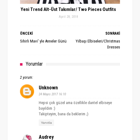
Yeni Trend Alt-Üst Takımlar/ Two Pieces Outfits
April 28, 2018
ÖNCEKİ
SONRAKİ
Sihirli Mavi' yle Anneler Günü
Yılbaşı Elbiseleri/Christmas
Dresses
Yorumlar
2 yorum:
Unknown
24 Mayıs 2017 16:10
Hepsi çok güzel ama özellikle dantel elbiseye
bayıldım :)
Takipteyim, bana da beklerim ;)
Yanıtla
Audrey