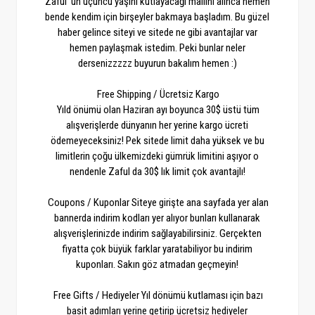
Zaful' un üçüncü yaşını kutlayacağı mailini alınca hemen
bende kendim için birşeyler bakmaya başladım. Bu güzel
haber gelince siteyi ve sitede ne gibi avantajlar var
hemen paylaşmak istedim. Peki bunlar neler
dersenizzzzz buyurun bakalım hemen :)
Free Shipping / Ücretsiz Kargo
Yıld önümü olan Haziran ayı boyunca 30$ üstü tüm
alışverişlerde dünyanın her yerine kargo ücreti
ödemeyeceksiniz! Pek sitede limit daha yüksek ve bu
limitlerin çoğu ülkemizdeki gümrük limitini aşıyor o
nendenle Zaful da 30$ lık limit çok avantajlı!
Coupons / Kuponlar Siteye girişte ana sayfada yer alan
bannerda indirim kodları yer alıyor bunları kullanarak
alışverişlerinizde indirim sağlayabilirsiniz. Gerçekten
fiyatta çok büyük farklar yaratabiliyor bu indirim
kuponları. Sakın göz atmadan geçmeyin!
Free Gifts / Hediyeler Yıl dönümü kutlaması için bazı
basit adımları yerine getirip ücretsiz hediyeler