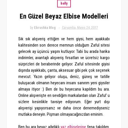
bally
En Güzel Beyaz Elbise Modelleri
by
Ebrushka Blog
Çarşamba, Mayıs 24, 2017
Sık sık alışveriş ettiğim ve hem giysi, hem ayakkabı
kalitesinden son derece memnun olduğum Zaful sitesi
gelecek ay üçüncü yaşını kutluyor. Tabi bu arada harika
indirimler, avantajlı alışveriş fırsatları ve ücretsiz kargo
sürprizleri de beraberinde geliyor. Zaful sitesinde giyisi
dışında ayakkabı, çanta, aksesuar gibi pek çok seçenek
mevcut. Yazın geliyor oluşu, deniz, güneş ve tatille
buluşacak olmanın heyecanı insanı sanırım yeni giysiler
almaya itiyor :) Ben de bu heyecana kapıldım bu ara.
Online alışverişte en sevdiğim markalardan olan Zaful' u
sizlere kesinlikle tavsiye ediyorum. Eğer yurt dışı
alışverişi yapıyorsanız ve daha önce denemediyseniz
mutlaka deneyin. Pişman olmayacağınızdan eminim.
Ben bu ara beyaz ağırlıklı
yaz elbiselerine
fena takıldım.