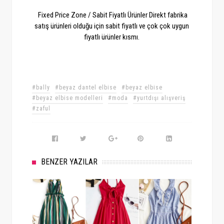
Fixed Price Zone / Sabit Fiyatlı Ürünler Direkt fabrika
satış ürünleri olduğu için sabit fiyatlı ve çok çok uygun
fiyatlı ürünler kısmı.
#bally
#beyaz dantel elbise
#beyaz elbise
#beyaz elbise modelleri
#moda
#yurtdışı alışveriş
#zaful
BENZER YAZILAR