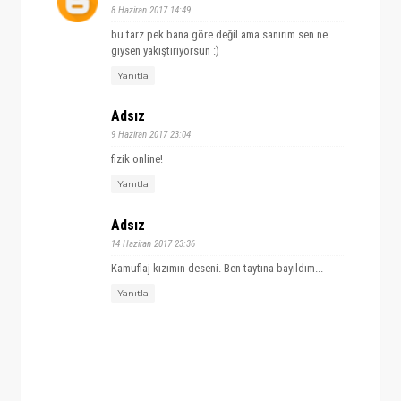
8 Haziran 2017 14:49
bu tarz pek bana göre değil ama sanırım sen ne
giysen yakıştırıyorsun :)
Yanıtla
Adsız
9 Haziran 2017 23:04
fizik online!
Yanıtla
Adsız
14 Haziran 2017 23:36
Kamuflaj kızımın deseni. Ben taytına bayıldım...
Yanıtla