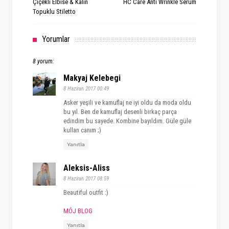
Çiçekli Elbise & Kalın
HC Care Anti Wrinkle Serum
Topuklu Stiletto
Yorumlar
8 yorum:
Makyaj Kelebegi
8 Haziran 2017 00:49
Asker yeşili ve kamuflaj ne iyi oldu da moda oldu
bu yıl. Ben de kamuflaj desenli birkaç parça
edindim bu sayede. Kombine bayıldım. Güle güle
kullan canım ;)
Yanıtla
Aleksis-Aliss
8 Haziran 2017 08:59
Beautiful outfit :)
MÓJ BLOG
Yanıtla