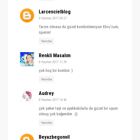
Larcencielblog
8 Haziran 2017 09:27
Tarzın olmasa da güzel kombinlemişsin Ebru'cum,
öperim!
Yanıtla
Renkli Masalım
8 Haziran 2017 11:39
çok hoş bir kombin :)
Yanıtla
Audrey
8 Haziran 2017 14:46
çok şeker tayt ve ayakkabılarla da güzel bir uyum
olmuş çok beğendim .-))
Yanıtla
Beyazbegonvil