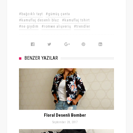
#bağcıklı tayt
#gümüş çanta
#kamuflaj desenli bluz
#kamuflaj tshirt
#ne giydim
#romwe alışveriş
#trendler
BENZER YAZILAR
Floral Desenli Bomber
September 28, 2017