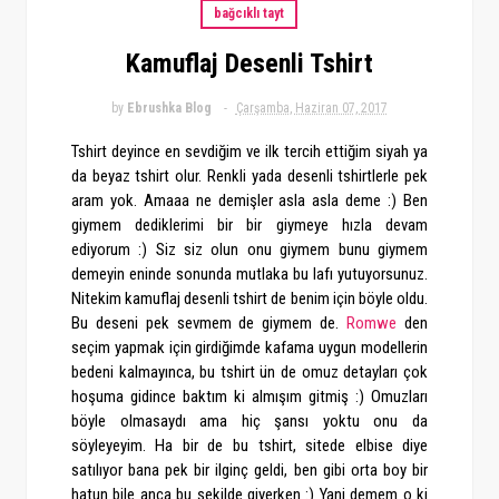
bağcıklı tayt
Kamuflaj Desenli Tshirt
by
Ebrushka Blog
Çarşamba, Haziran 07, 2017
Tshirt deyince en sevdiğim ve ilk tercih ettiğim siyah ya
da beyaz tshirt olur. Renkli yada desenli tshirtlerle pek
aram yok. Amaaa ne demişler asla asla deme :) Ben
giymem dediklerimi bir bir giymeye hızla devam
ediyorum :) Siz siz olun onu giymem bunu giymem
demeyin eninde sonunda mutlaka bu lafı yutuyorsunuz.
Nitekim kamuflaj desenli tshirt de benim için böyle oldu.
Bu deseni pek sevmem de giymem de.
Romwe
den
seçim yapmak için girdiğimde kafama uygun modellerin
bedeni kalmayınca, bu tshirt ün de omuz detayları çok
hoşuma gidince baktım ki almışım gitmiş :) Omuzları
böyle olmasaydı ama hiç şansı yoktu onu da
söyleyeyim. Ha bir de bu tshirt, sitede elbise diye
satılıyor bana pek bir ilginç geldi, ben gibi orta boy bir
hatun bile anca bu şekilde giyerken :) Yani demem o ki