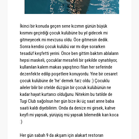
İkinci bir konuda geçen sene kızımın günün büyük
kısmını geçirdiği çocuk kulübüne bu yıl gidecek mi
gitmeyecek mi mevzusu oldu. Öce gitmesin dedik.
Sonra kendisi çocuk kulübü var mı diye sorarken
tesadüf keşfetti yerini. Önce ben gittim baktım ablaların
hepsi maskeli, çocuklar mesafeli bir şekilde oynatılıyor,
kullanılan kalem makas yapıştırıcı filan her seferinde
dezenfekte edilip poşetlere konuyordu. Yine bir cesaret
çocuk kulübüne de 'he' demek farz oldu :) Çocuklu
aileler bilir bir otelde düzgün bir çocuk kulübünün ne
kadar hayat kurtarıcı olduğunu. Nitekim bu tatilde de
Tugi Club sağolsun her gün bize iki üç saat anne baba
saati kaldı diyebilirim. Onda da denize mi girsek, kahve
keyfi mi yapsak, yürüyüş mü yapsak bilemedik karı koca
:)
Her gün sabah 9 da akşam için alakart restoran