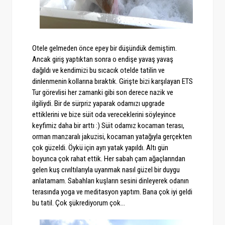
Otele gelmeden önce epey bir düşündük demiştim.
Ancak giriş yaptıktan sonra o endişe yavaş yavaş
dağıldı ve kendimizi bu sıcacık otelde tatilin ve
dinlenmenin kollarına bıraktık. Girişte bizi karşılayan ETS
Tur görevlisi her zamanki gibi son derece nazik ve
ilgiliydi. Bir de sürpriz yaparak odamızı upgrade
ettiklerini ve bize süit oda vereceklerini söyleyince
keyfimiz daha bir arttı :) Süit odamız kocaman terası,
orman manzaralı jakuzisi, kocaman yatağıyla gerçekten
çok güzeldi. Öykü için ayrı yatak yapıldı. Altı gün
boyunca çok rahat ettik. Her sabah çam ağaçlarından
gelen kuş cıvıltılarıyla uyanmak nasıl güzel bir duygu
anlatamam. Sabahları kuşların sesini dinleyerek odanın
terasında yoga ve meditasyon yaptım. Bana çok iyi geldi
bu tatil. Çok şükrediyorum çok...