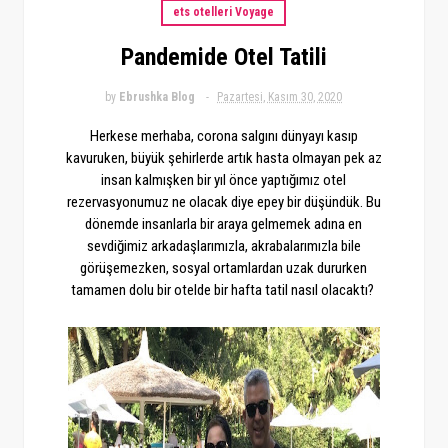
ets otelleri Voyage
Pandemide Otel Tatili
by
Ebrushka Blog
Pazartesi, Kasım 30, 2020
Herkese merhaba, corona salgını dünyayı kasıp
kavuruken, büyük şehirlerde artık hasta olmayan pek az
insan kalmışken bir yıl önce yaptığımız otel
rezervasyonumuz ne olacak diye epey bir düşündük. Bu
dönemde insanlarla bir araya gelmemek adına en
sevdiğimiz arkadaşlarımızla, akrabalarımızla bile
görüşemezken, sosyal ortamlardan uzak dururken
tamamen dolu bir otelde bir hafta tatil nasıl olacaktı?