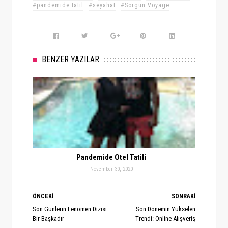
#pandemide tatil
#seyahat
#Sorgun Voyage
BENZER YAZILAR
Pandemide Otel Tatili
November 30, 2020
ÖNCEKİ
SONRAKİ
Son Günlerin Fenomen Dizisi:
Son Dönemin Yükselen
Bir Başkadır
Trendi: Online Alışveriş