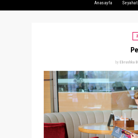
Anasayfa
Seyahat
2
Pe
by
Ebrushka B