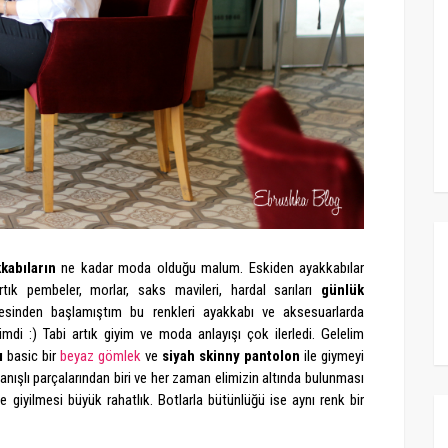
kabıların
ne kadar moda olduğu malum. Eskiden ayakkabılar
tık pembeler, morlar, saks mavileri, hardal sarıları
günlük
ncesinden başlamıştım bu renkleri ayakkabı ve aksesuarlarda
mdi :) Tabi artık giyim ve moda anlayışı çok ilerledi. Gelelim
ı
basic bir
beyaz gömlek
ve
siyah skinny pantolon
ile giymeyi
anışlı parçalarından biri ve her zaman elimizin altında bulunması
yle giyilmesi büyük rahatlık. Botlarla bütünlüğü ise aynı renk bir