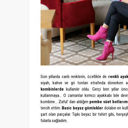
Son yıllarda canlı renklerin, özellikle de
renkli ayak
siyah, kahve ve gri tonları etrafında dönerken ar
kombinlerde
kullanılır oldu. Gerçi ben yıllar ö
kullanmaya... O zamanlar kırmızı ayakkabı bile devri
kombine... Zaful' dan aldığım
pembe süet botlarım
tercih ettim.
Basic beyaz gömlekler
dolabın en kull
şart olan parçalar. Tıpkı beyaz bir tshirt gibi, herşe
fularla sağladım.