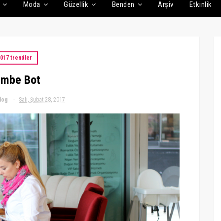
Moda
Güzellik
Benden
Arşiv
Etkinlik
017 trendler
mbe Bot
log
Salı, Şubat 28, 2017