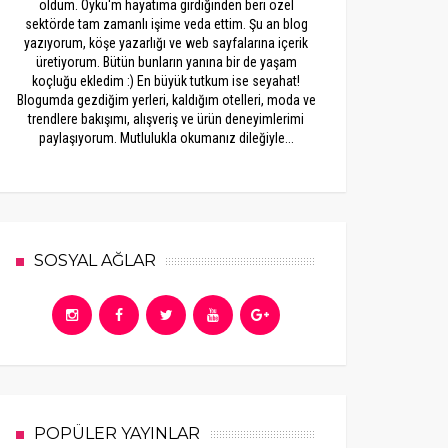
oldum. Öykü'm hayatıma girdiğinden beri özel
sektörde tam zamanlı işime veda ettim. Şu an blog
yazıyorum, köşe yazarlığı ve web sayfalarına içerik
üretiyorum. Bütün bunların yanına bir de yaşam
koçluğu ekledim :) En büyük tutkum ise seyahat!
Blogumda gezdiğim yerleri, kaldığım otelleri, moda ve
trendlere bakışımı, alışveriş ve ürün deneyimlerimi
paylaşıyorum. Mutlulukla okumanız dileğiyle...
SOSYAL AĞLAR
POPÜLER YAYINLAR