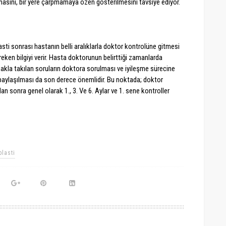
mamasını, bir yere çarpmamaya özen gösterilmesini tavsiye ediyor.
asti sonrası hastanın belli aralıklarla doktor kontrolüne gitmesi
ereken bilgiyi verir. Hasta doktorunun belirttiği zamanlarda
 akla takılan soruların doktora sorulması ve iyileşme sürecine
aylaşılması da son derece önemlidir. Bu noktada; doktor
an sonra genel olarak 1., 3. Ve 6. Aylar ve 1. sene kontroller
plasti