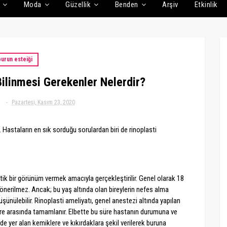
Moda
Güzellik
Benden
Arşiv
Etkinlik
urun esteiği
i Bilinmesi Gerekenler Nelerdir?
g
Pazartesi, Kasım 23, 2020
. Hastaların en sık sorduğu sorulardan biri de rinoplasti
tik bir görünüm vermek amacıyla gerçekleştirilir. Genel olarak 18
 önerilmez. Ancak; bu yaş altında olan bireylerin nefes alma
şünülebilir. Rinoplasti ameliyatı, genel anestezi altında yapılan
 süre arasında tamamlanır. Elbette bu süre hastanın durumuna ve
e yer alan kemiklere ve kıkırdaklara şekil verilerek buruna