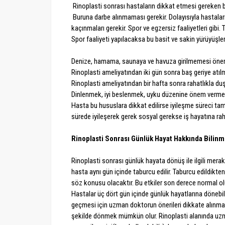
Rinoplasti sonrası hastaların dikkat etmesi gereken b
Buruna darbe alınmaması gerekir. Dolayısıyla hastalar
kaçınmaları gerekir. Spor ve egzersiz faaliyetleri gibi. 
Spor faaliyeti yapılacaksa bu basit ve sakin yürüyüşler 
Denize, hamama, saunaya ve havuza girilmemesi öneri
Rinoplasti ameliyatından iki gün sonra baş geriye atılm
Rinoplasti ameliyatından bir hafta sonra rahatlıkla duş 
Dinlenmek, iyi beslenmek, uyku düzenine önem verme
Hasta bu hususlara dikkat edilirse iyileşme süreci t
sürede iyileşerek gerek sosyal gerekse iş hayatına rah
Rinoplasti Sonrası Günlük Hayat Hakkında Bilin
Rinoplasti sonrası günlük hayata dönüş ile ilgili mera
hasta aynı gün içinde taburcu edilir. Taburcu edildikte
söz konusu olacaktır. Bu etkiler son derece normal ol
Hastalar üç dört gün içinde günlük hayatlarına dönebilirl
geçmesi için uzman doktorun önerileri dikkate alınmalı
şekilde dönmek mümkün olur. Rinoplasti alanında u