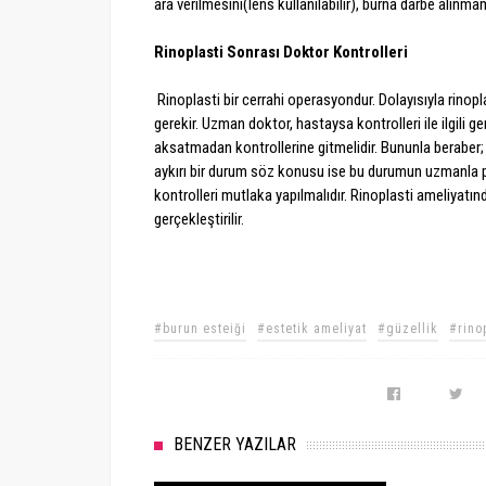
ara verilmesini(lens kullanılabilir), burna darbe alın
Rinoplasti Sonrası Doktor Kontrolleri
Rinoplasti bir cerrahi operasyondur. Dolayısıyla rinopl
gerekir. Uzman doktor, hastaysa kontrolleri ile ilgili g
aksatmadan kontrollerine gitmelidir. Bununla beraber;
aykırı bir durum söz konusu ise bu durumun uzmanla p
kontrolleri mutlaka yapılmalıdır. Rinoplasti ameliyatınd
gerçekleştirilir.
#burun esteiği
#estetik ameliyat
#güzellik
#rino
BENZER YAZILAR