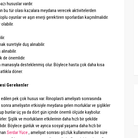
azı hususlar vardır.
ın bu tür olası kazalara meydana verecek aktivitelerden
Toplu oyunlar ve aşırı enerji gerektiren sporlardan kaçınılmalıdır.
olabilir.
lir.
ak suretiyle duş alınabilir.
alınabilir.
k de önemlidir.
am manasıyla desteklenmiş olur. Böylece hasta çok daha kısa
atlıkla döner.
mesi Gerekenler
k edilen pek çok husus var. Rinoplasti ameliyatı sonrasında
n sonra ameliyatın etkisiyle meydana gelen morluklar ve şişlikler
up bunlar üç ya da dört gün içinde önemli ölçüde kaybolur.
er. Şişlik ve morlukların etkilerinin daha hızlı bir şekilde
dır. Böylece günlük ve ayrıca sosyal yaşama daha hızlı bir
zman
Serdar Yüce
, ameliyat sonrası gözlük kullanımına bir süre