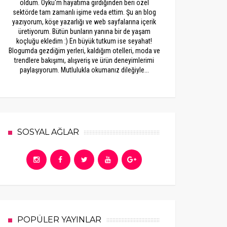
oldum. Öykü'm hayatıma girdiğinden beri özel
sektörde tam zamanlı işime veda ettim. Şu an blog
yazıyorum, köşe yazarlığı ve web sayfalarına içerik
üretiyorum. Bütün bunların yanına bir de yaşam
koçluğu ekledim :) En büyük tutkum ise seyahat!
Blogumda gezdiğim yerleri, kaldığım otelleri, moda ve
trendlere bakışımı, alışveriş ve ürün deneyimlerimi
paylaşıyorum. Mutlulukla okumanız dileğiyle...
SOSYAL AĞLAR
POPÜLER YAYINLAR